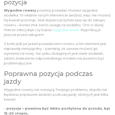
pozycja
Wygodne rowery
powinny posiadać również wygodne
siodełka. To właśnie na tym elemencie siedzisz, więc nie możesz
tej kwestii pominąć. Jeśli dopiero przymierzasz się do zakupu
roweru – koniecznie zwróć uwagę na siodełko. Ono w dużej
mierze zdecyduje czy kupisz
wygodny rower
. Wypróbuj je
jeszcze przed zakupem.
Z kolei jeśli już jesteś posiadaczem roweru, a ten element jest
naprawdę niewygodny – pamiętaj, że zawsze możesz go
wymienić na nowy.
Na rynku dostępnych jest wiele siodełek,
zatem znalezienie odpowiedniego modelu nie powinno być
problematyczne.
Poprawna pozycja podczas
jazdy
Wygodne rowery nie rozwiążą Twojego problemu, dopóki nie
będziesz poprawnie siedzieć podczas jazdy. Istotnych jest kilka
kwestii:
–
pozycja – powinna być lekko pochylona do przodu, kąt
15-20 stopni,