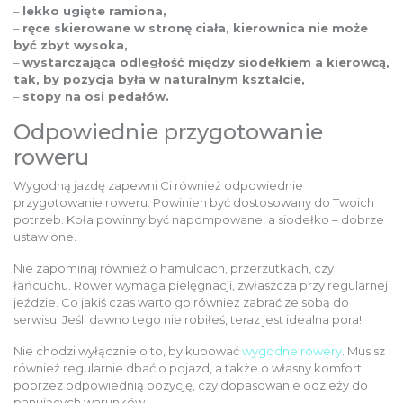
–
lekko ugięte ramiona,
–
ręce skierowane w stronę ciała, kierownica nie może
być zbyt wysoka,
–
wystarczająca odległość między siodełkiem a kierowcą,
tak, by pozycja była w naturalnym kształcie,
–
stopy na osi pedałów.
Odpowiednie przygotowanie
roweru
Wygodną jazdę zapewni Ci również odpowiednie
przygotowanie roweru. Powinien być dostosowany do Twoich
potrzeb. Koła powinny być napompowane, a siodełko – dobrze
ustawione.
Nie zapominaj również o hamulcach, przerzutkach, czy
łańcuchu. Rower wymaga pielęgnacji, zwłaszcza przy regularnej
jeździe. Co jakiś czas warto go również zabrać ze sobą do
serwisu. Jeśli dawno tego nie robiłeś, teraz jest idealna pora!
Nie chodzi wyłącznie o to, by kupować
wygodne rowery
. Musisz
również regularnie dbać o pojazd, a także o własny komfort
poprzez odpowiednią pozycję, czy dopasowanie odzieży do
panujących warunków.