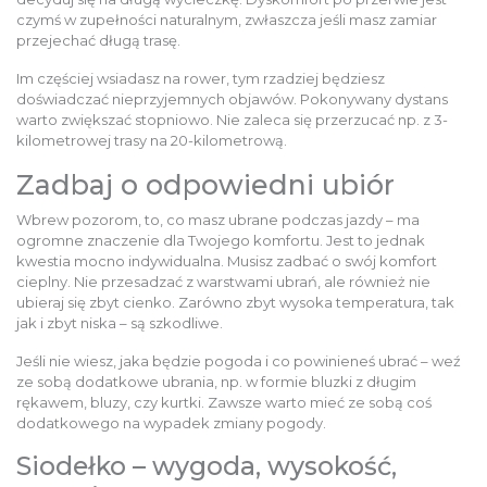
DZIECIĘCE
czymś w zupełności naturalnym, zwłaszcza jeśli masz zamiar
przejechać długą trasę.
SALE
Im częściej wsiadasz na rower, tym rzadziej będziesz
doświadczać nieprzyjemnych objawów. Pokonywany dystans
warto zwiększać stopniowo. Nie zaleca się przerzucać np. z 3-
kilometrowej trasy na 20-kilometrową.
NOWOŚCI
Zadbaj o odpowiedni ubiór
ODZIEŻ
Wbrew pozorom, to, co masz ubrane podczas jazdy – ma
ogromne znaczenie dla Twojego komfortu. Jest to jednak
kwestia mocno indywidualna. Musisz zadbać o swój komfort
AKCESORIA
cieplny. Nie przesadzać z warstwami ubrań, ale również nie
ubieraj się zbyt cienko. Zarówno zbyt wysoka temperatura, tak
jak i zbyt niska – są szkodliwe.
KONTAKT
Jeśli nie wiesz, jaka będzie pogoda i co powinieneś ubrać – weź
ze sobą dodatkowe ubrania, np. w formie bluzki z długim
rękawem, bluzy, czy kurtki. Zawsze warto mieć ze sobą coś
INFO
dodatkowego na wypadek zmiany pogody.
Siodełko – wygoda, wysokość,