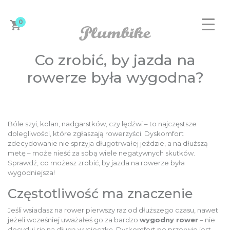
0
Co zrobić, by jazda na
rowerze była wygodna?
ZAPROJEKTUJ ROWER
Bóle szyi, kolan, nadgarstków, czy lędźwi – to najczęstsze
dolegliwości, które zgłaszają rowerzyści. Dyskomfort
zdecydowanie nie sprzyja długotrwałej jeździe, a na dłuższą
metę – może nieść za sobą wiele negatywnych skutków.
Sprawdź, co możesz zrobić, by jazda na rowerze była
DAMSKIE
wygodniejsza!
Częstotliwość ma znaczenie
MĘSKIE
Jeśli wsiadasz na rower pierwszy raz od dłuższego czasu, nawet
jeżeli wcześniej uważałeś go za bardzo
wygodny rower
– nie
decyduj się na długą wycieczkę. Dyskomfort po przerwie jest