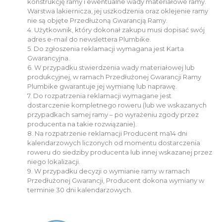
konstrukcję ramy i ewentualne wady materiałowe ramy.
Warstwa lakiernicza, jej uszkodzenia oraz oklejenie ramy
nie są objęte Przedłużoną Gwarancją Ramy.
4. Użytkownik, który dokonał zakupu musi dopisać swój
adres e-mail do newslettera Plumbike.
5. Do zgłoszenia reklamacji wymagana jest Karta
Gwarancyjna.
6. W przypadku stwierdzenia wady materiałowej lub
produkcyjnej, w ramach Przedłużonej Gwarancji Ramy
Plumbike gwarantuje jej wymianę lub naprawę.
7. Do rozpatrzenia reklamacji wymagane jest
dostarczenie kompletnego roweru (lub we wskazanych
przypadkach samej ramy – po wyrażeniu zgody przez
producenta na takie rozwiązanie).
8. Na rozpatrzenie reklamacji Producent ma14 dni
kalendarzowych liczonych od momentu dostarczenia
roweru do siedziby producenta lub innej wskazanej przez
niego lokalizacji.
9. W przypadku decyzji o wymianie ramy w ramach
Przedłużonej Gwarancji, Producent dokona wymiany w
terminie 30 dni kalendarzowych.