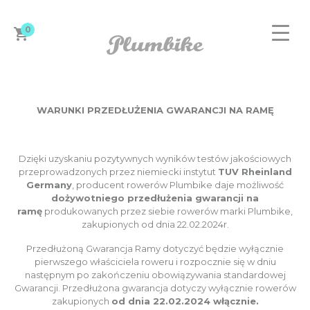
0
WARUNKI PRZEDŁUŻENIA GWARANCJI NA RAMĘ
Dzięki uzyskaniu pozytywnych wyników testów jakościowych
ZAPROJEKTUJ ROWER
przeprowadzonych przez niemiecki instytut
TUV Rheinland
Germany
, producent rowerów Plumbike daje możliwość
dożywotniego
przedłużenia gwarancji na
ramę
produkowanych przez siebie rowerów marki Plumbike,
zakupionych od dnia 22.02.2024r.
DAMSKIE
Przedłużoną Gwarancja Ramy dotyczyć będzie wyłącznie
pierwszego właściciela roweru i rozpocznie się w dniu
MĘSKIE
następnym po zakończeniu obowiązywania standardowej
Gwarancji. Przedłużona gwarancja dotyczy wyłącznie rowerów
zakupionych
od dnia 22.02.2024 włącznie.