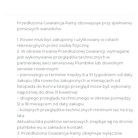
DZIECIĘCE
SALE
Przedłużona Gwarancja Ramy obowiązuje przy spełnieniu
poniższych warunków.
1. Rower musi być zakupiony i użytkowany w celach
NOWOŚCI
rekreacyjnych przez osobę fizyczną.
2. W okresie trwania Przedłużonej Gwarancji, wymagane
jest wykonywanie przeglądów technicznych w
ODZIEŻ
partnerskiej sieci serwisowej Plumbike lub dowolnym
serwisie rowerowym:
– pierwszego w terminie między 6 a 10 tygodniem od daty
AKCESORIA
zakupu (dla rowerów zakupionych w miesiącach od
listopada do końca lutego przegląd może być́ wykonany
najpóźniej do dnia 31 kwietnia)
– drugiego przeglądu technicznego w okresie pomiędzy
KONTAKT
12 a 18 miesiącem od daty zakupu
– kolejnych przeglądów technicznych minimum raz na trzy
lata
INFO
Aktualna lista punktów serwisowych znajduje się̨ na stronie
plumbike.eu w zakładce kontakt.
3. Przedłużona Gwarancja Ramy obejmuje wyłącznie