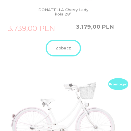
DONATELLA Cherry Lady
koła 28”
Original
Current
3.179,00
PLN
3.739,00
PLN
price
price
was:
is:
3.739,00
3.179,00
PLN.
PLN.
Zobacz
Promocja!