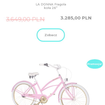
LA DONNA Fragola
koła 26”
Original
Current
3.285,00
PLN
3.649,00
PLN
price
price
was:
is:
3.649,00
3.285,00
PLN.
PLN.
Zobacz
Promocja!