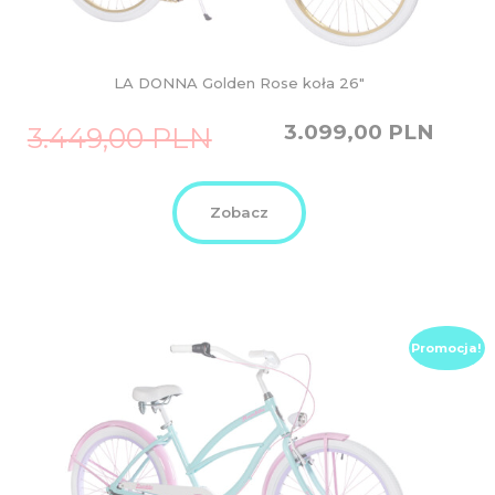
LA DONNA Golden Rose koła 26″
Original
Current
3.099,00
PLN
3.449,00
PLN
price
price
was:
is:
3.449,00
3.099,00
PLN.
PLN.
Zobacz
Promocja!