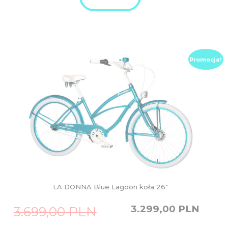
Promocja!
LA DONNA Blue Lagoon koła 26″
Original
Current
3.299,00
PLN
3.699,00
PLN
price
price
was:
is: