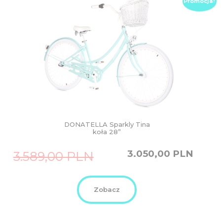
Promocja!
DONATELLA Sparkly Tina
koła 28”
Original
Current
3.050,00
PLN
3.589,00
PLN
price
price
was:
is:
3.589,00
3.050,00
PLN.
PLN.
Zobacz