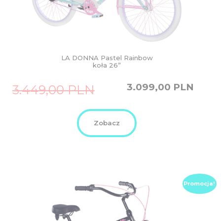
LA DONNA Pastel Rainbow
koła 26”
Original
Current
3.099,00
PLN
3.449,00
PLN
price
price
was:
is:
3.449,00
3.099,00
PLN.
PLN.
Zobacz
Promocja!