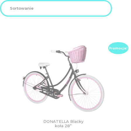
DZIECIĘCE
SALE
NOWOŚCI
Promocja!
ODZIEŻ
AKCESORIA
KONTAKT
INFO
DONATELLA Blacky
koła 28”