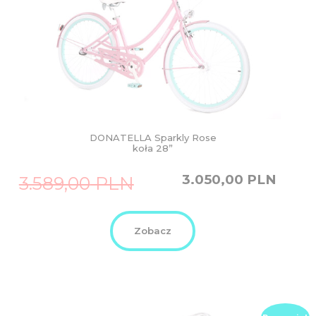
DONATELLA Sparkly Rose
koła 28”
Original
Current
3.050,00
PLN
3.589,00
PLN
price
price
was:
is:
3.589,00
3.050,00
PLN.
PLN.
Zobacz