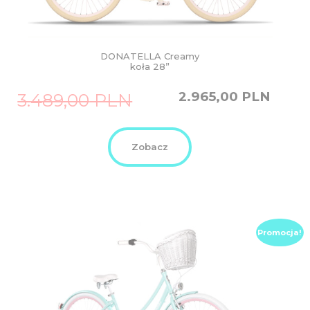
DONATELLA Creamy
koła 28”
Original
Current
2.965,00
PLN
3.489,00
PLN
price
price
was:
is:
3.489,00
2.965,00
PLN.
PLN.
Zobacz
Promocja!