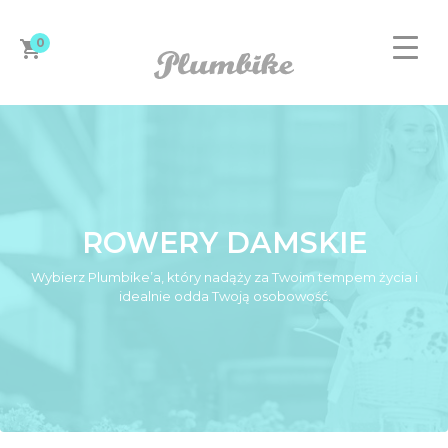
0
ROWERY DAMSKIE
ZAPROJEKTUJ ROWER
Wybierz Plumbike’a, który nadąży za Twoim tempem życia i
idealnie odda Twoją osobowość.
DAMSKIE
MĘSKIE