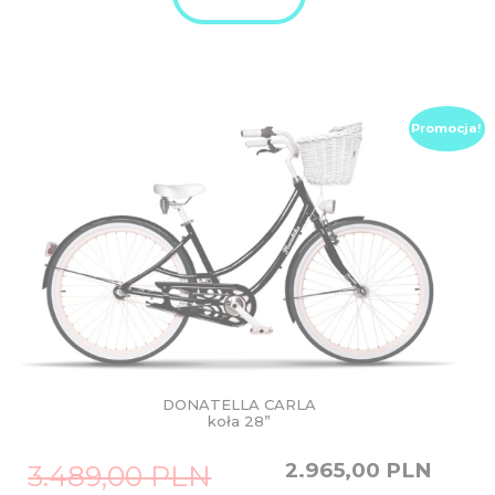
Promocja!
DONATELLA CARLA
koła 28”
Original
Current
2.965,00
PLN
3.489,00
PLN
price
price