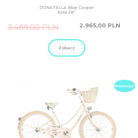
DONATELLA Blue Cooper
koła 28”
Original
Current
2.965,00
PLN
3.489,00
PLN
price
price
was:
is:
3.489,00
2.965,00
PLN.
PLN.
Zobacz
Promocja!