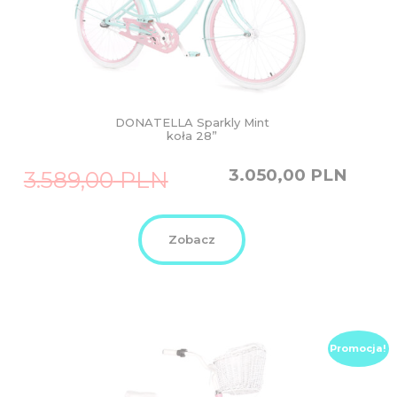
DONATELLA Sparkly Mint
koła 28”
Original
Current
3.050,00
PLN
3.589,00
PLN
price
price
was:
is:
3.589,00
3.050,00
PLN.
PLN.
Zobacz
Promocja!