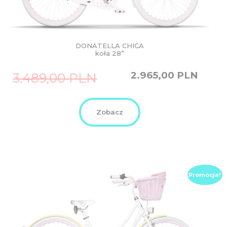
DONATELLA CHICA
koła 28”
Original
Current
2.965,00
PLN
3.489,00
PLN
price
price
was:
is:
3.489,00
2.965,00
PLN.
PLN.
Zobacz
Promocja!