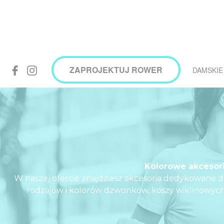
ZAPROJEKTUJ ROWER
DAMSKIE
Kolorowe akcesori
W naszej ofercie znajdziesz akcesoria dedykowane 
rodzajów i kolorów dzwonków, koszy wiklinowych,