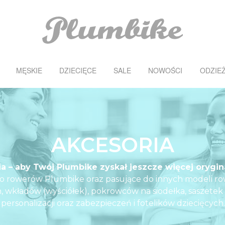
MĘSKIE
DZIECIĘCE
SALE
NOWOŚCI
ODZIE
AKCESORIA
a – aby Twój Plumbike zyskał jeszcze więcej orygin
do rowerów Plumbike oraz pasujące do innych modeli r
 wkładów (wyściółek), pokrowców na siodełka, saszetek
personalizacji oraz zabezpieczeń i fotelików dziecięcych.