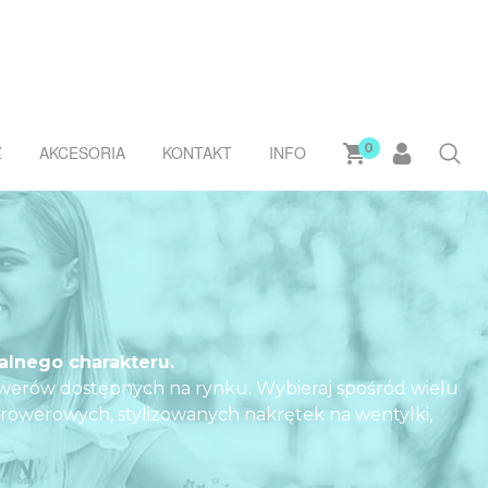
0
Ż
AKCESORIA
KONTAKT
INFO
alnego charakteru.
owerów dostępnych na rynku. Wybieraj spośród wielu
 rowerowych, stylizowanych nakrętek na wentylki,