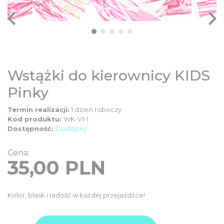
DZIECIĘCE
SALE
NOWOŚCI
Wstążki do kierownicy KIDS
Pinky
ODZIEŻ
Termin realizacji:
1 dzień roboczy
Kod produktu:
WK-V1-1
AKCESORIA
Dostępność:
Dostępny
Cena:
KONTAKT
35,00
PLN
INFO
Kolor, blask i radość w każdej przejażdżce!
ilość
Product
35,00