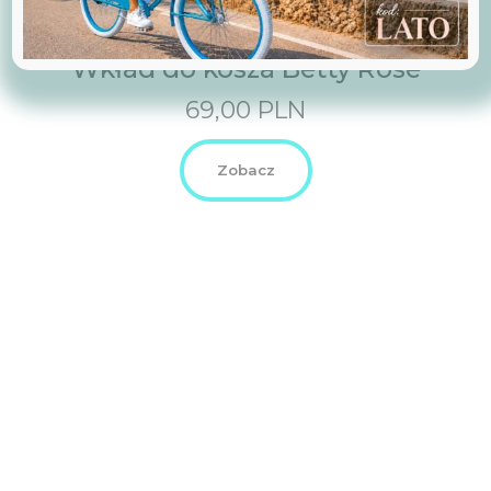
Wkład do kosza Betty Rose
69,00
PLN
Zobacz