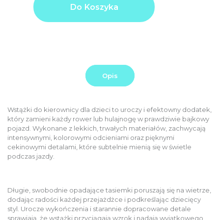
Wstążki
Do Koszyka
price
PLN
do
kierownicy
Additional
0,00
KIDS
options
Pinky
PLN
total:
Order
35,00
total:
PLN
Opis
Wstążki do kierownicy dla dzieci to uroczy i efektowny dodatek,
który zamieni każdy rower lub hulajnogę w prawdziwie bajkowy
pojazd. Wykonane z lekkich, trwałych materiałów, zachwycają
intensywnymi, kolorowymi odcieniami oraz pięknymi
cekinowymi detalami, które subtelnie mienią się w świetle
podczas jazdy.
Długie, swobodnie opadające tasiemki poruszają się na wietrze,
dodając radości każdej przejażdżce i podkreślając dziecięcy
styl. Urocze wykończenia i starannie dopracowane detale
sprawiają, że wstążki przyciągają wzrok i nadają wyjątkowego