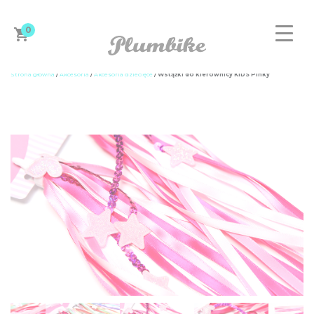
0
Strona główna
/
Akcesoria
/
Akcesoria dziecięce
/ Wstążki do kierownicy KIDS Pinky
ZAPROJEKTUJ ROWER
DAMSKIE
MĘSKIE