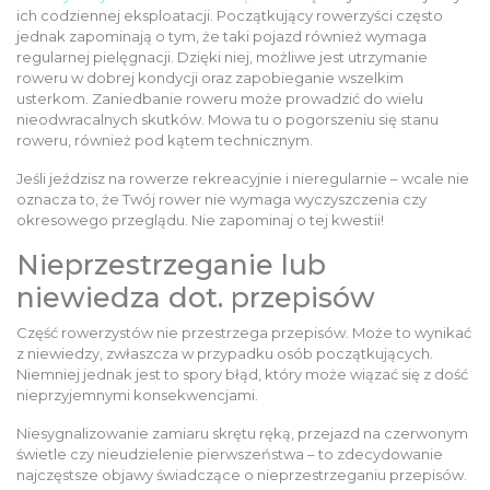
DZIECIĘCE
ich codziennej eksploatacji. Początkujący rowerzyści często
jednak zapominają o tym, że taki pojazd również wymaga
regularnej pielęgnacji. Dzięki niej, możliwe jest utrzymanie
SALE
roweru w dobrej kondycji oraz zapobieganie wszelkim
usterkom. Zaniedbanie roweru może prowadzić do wielu
nieodwracalnych skutków. Mowa tu o pogorszeniu się stanu
roweru, również pod kątem technicznym.
NOWOŚCI
Jeśli jeździsz na rowerze rekreacyjnie i nieregularnie – wcale nie
oznacza to, że Twój rower nie wymaga wyczyszczenia czy
ODZIEŻ
okresowego przeglądu. Nie zapominaj o tej kwestii!
Nieprzestrzeganie lub
AKCESORIA
niewiedza dot. przepisów
Część rowerzystów nie przestrzega przepisów. Może to wynikać
KONTAKT
z niewiedzy, zwłaszcza w przypadku osób początkujących.
Niemniej jednak jest to spory błąd, który może wiązać się z dość
nieprzyjemnymi konsekwencjami.
INFO
Niesygnalizowanie zamiaru skrętu ręką, przejazd na czerwonym
świetle czy nieudzielenie pierwszeństwa – to zdecydowanie
najczęstsze objawy świadczące o nieprzestrzeganiu przepisów.