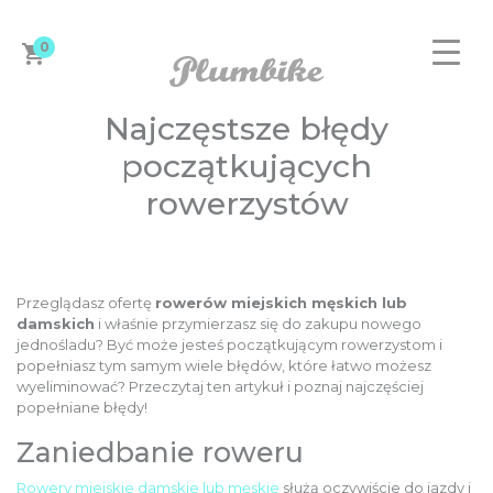
0
Najczęstsze błędy
początkujących
rowerzystów
ZAPROJEKTUJ ROWER
Przeglądasz ofertę
rowerów miejskich męskich lub
damskich
i właśnie przymierzasz się do zakupu nowego
jednośladu? Być może jesteś początkującym rowerzystom i
DAMSKIE
popełniasz tym samym wiele błędów, które łatwo możesz
wyeliminować? Przeczytaj ten artykuł i poznaj najczęściej
popełniane błędy!
MĘSKIE
Zaniedbanie roweru
Rowery miejskie damskie lub męskie
służą oczywiście do jazdy i