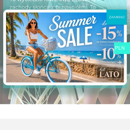
zachody słońca z przyjaciółmi. To
niezapomniane wakacje i energetyzujące
ZAMKNIJ
podróże do pracy. Plumbike to sposób na
życie. Plumbike to klasa sama w sobie, to
indywidualność, komfort i radość z jazdy.
PLN