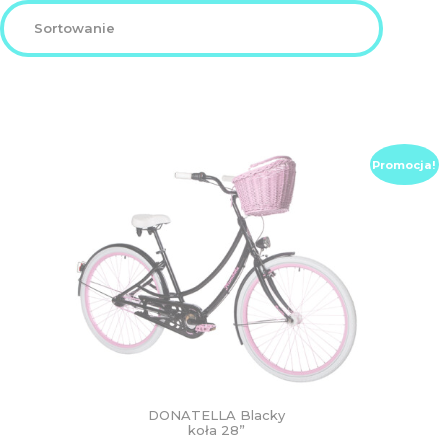
DZIECIĘCE
SALE
NOWOŚCI
Promocja!
ODZIEŻ
AKCESORIA
KONTAKT
INFO
DONATELLA Blacky
koła 28”