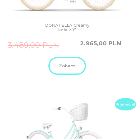
DONATELLA Creamy
koła 28”
Original
Current
2.965,00
PLN
3.489,00
PLN
price
price
was:
is:
3.489,00
2.965,00
PLN.
PLN.
Zobacz
Promocja!