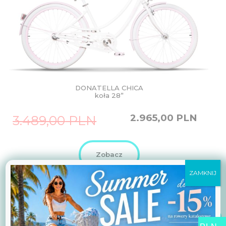
DONATELLA CHICA
koła 28”
Original
Current
2.965,00
PLN
3.489,00
PLN
price
price
was:
is:
3.489,00
2.965,00
PLN.
PLN.
Zobacz
ZAMKNIJ
Promocja!