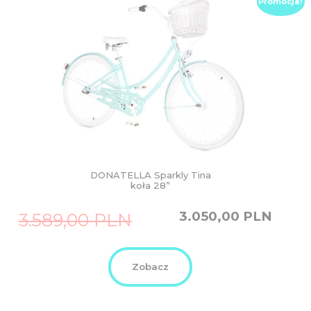
Promocja!
DONATELLA Sparkly Tina
koła 28”
Original
Current
3.050,00
PLN
3.589,00
PLN
price
price
was:
is:
3.589,00
3.050,00
PLN.
PLN.
Zobacz