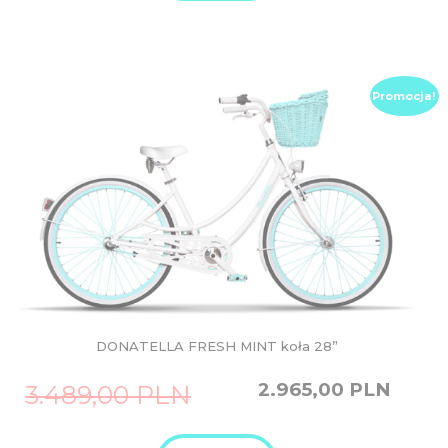
Promocja!
DONATELLA FRESH MINT koła 28”
Original
Current
2.965,00
PLN
3.489,00
PLN
price
price
was:
is:
3.489,00
2.965,00
PLN.
PLN.