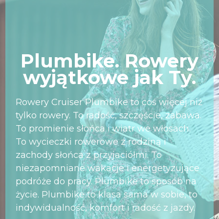
Plumbike. Rowery
wyjątkowe jak Ty.
Rowery Cruiser Plumbike to coś więcej niż
tylko rowery. To radość, szczęście, zabawa.
To promienie słońca i wiatr we włosach.
To wycieczki rowerowe z rodziną i
zachody słońca z przyjaciółmi. To
niezapomniane wakacje i energetyzujące
podróże do pracy. Plumbike to sposób na
życie. Plumbike to klasa sama w sobie, to
indywidualność, komfort i radość z jazdy.