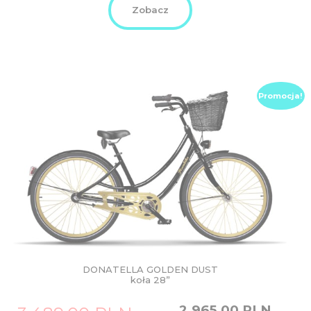
Zobacz
Promocja!
DONATELLA GOLDEN DUST
koła 28”
Original
Current
2.965,00
PLN