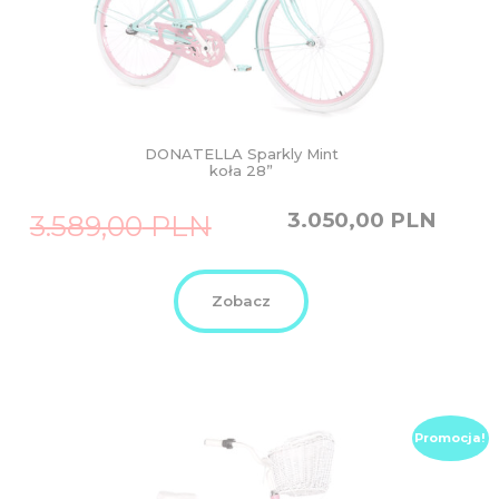
DONATELLA Sparkly Mint
koła 28”
Original
Current
3.050,00
PLN
3.589,00
PLN
price
price
was:
is:
3.589,00
3.050,00
PLN.
PLN.
Zobacz
Promocja!