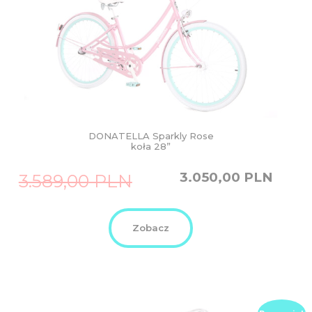
DONATELLA Sparkly Rose
koła 28”
Original
Current
3.050,00
PLN
3.589,00
PLN
price
price
was:
is:
3.589,00
3.050,00
PLN.
PLN.
Zobacz