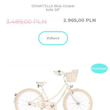
DONATELLA Blue Cooper
koła 28”
Original
Current
2.965,00
PLN
3.489,00
PLN
price
price
was:
is:
3.489,00
2.965,00
PLN.
PLN.
Zobacz
Promocja!