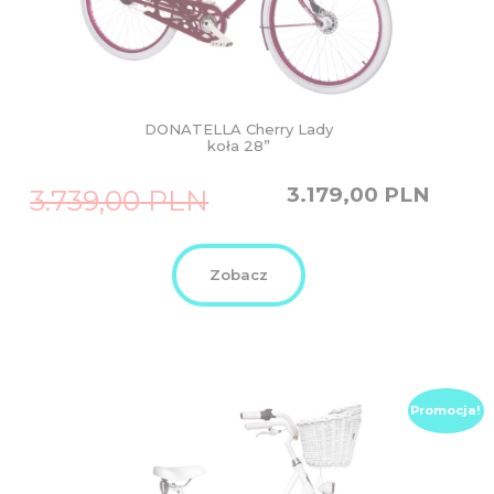
DONATELLA Cherry Lady
koła 28”
Original
Current
3.179,00
PLN
3.739,00
PLN
price
price
was:
is:
3.739,00
3.179,00
PLN.
PLN.
Zobacz
Promocja!