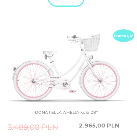
Promocja!
DONATELLA AMELIA koła 28”
Original
Current
2.965,00
PLN
3.489,00
PLN
price
price
was:
is: