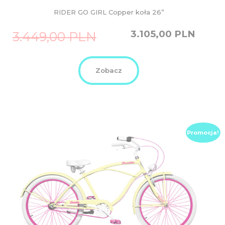
RIDER GO GIRL Copper koła 26”
Original
Current
3.105,00
PLN
3.449,00
PLN
price
price
was:
is:
3.449,00
3.105,00
PLN.
PLN.
Zobacz
Promocja!