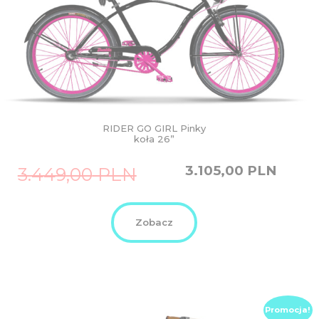
RIDER GO GIRL Pinky
koła 26”
Original
Current
3.105,00
PLN
3.449,00
PLN
price
price
was:
is:
3.449,00
3.105,00
PLN.
PLN.
Zobacz
Promocja!