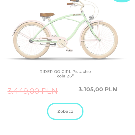
RIDER GO GIRL Pistachio
koła 26”
Original
Current
3.105,00
PLN
3.449,00
PLN
price
price
was:
is:
3.449,00
3.105,00
PLN.
PLN.
Zobacz