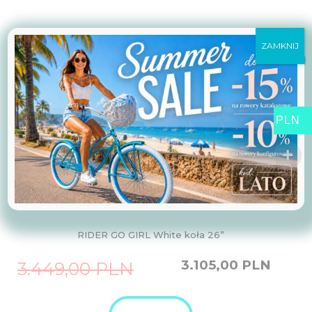
ZAMKNIJ
Promocja!
PLN
RIDER GO GIRL White koła 26”
Original
Current
3.105,00
PLN
3.449,00
PLN
price
price
was:
is:
3.449,00
3.105,00
PLN.
PLN.