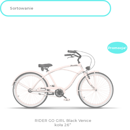
DZIECIĘCE
SALE
NOWOŚCI
Promocja!
ODZIEŻ
AKCESORIA
KONTAKT
INFO
RIDER GO GIRL Black Venice
koła 26”