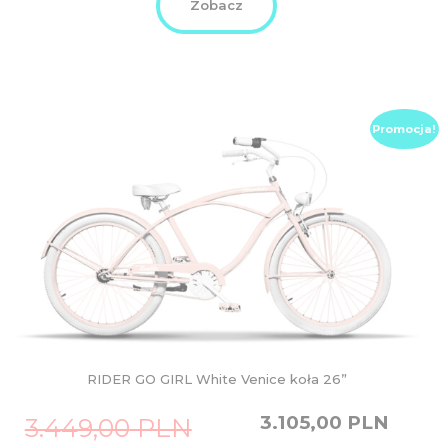
Zobacz
Promocja!
RIDER GO GIRL White Venice koła 26”
Original
Current
3.105,00
PLN
3.449,00
PLN
price
price