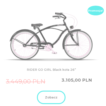
Promocja!
RIDER GO GIRL Black koła 26”
Original
Current
3.105,00
PLN
3.449,00
PLN
price
price
was:
is:
3.449,00
3.105,00
PLN.
PLN.
Zobacz