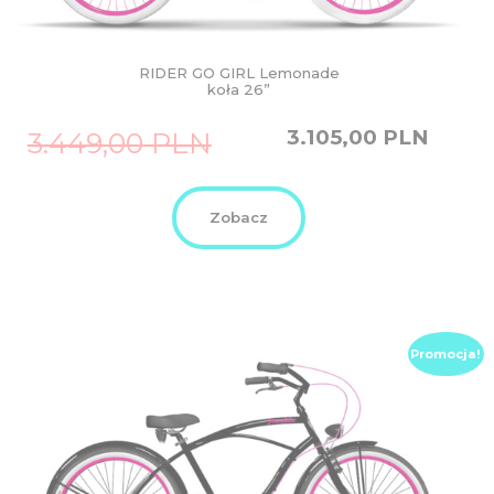
RIDER GO GIRL Lemonade
koła 26”
Original
Current
3.105,00
PLN
3.449,00
PLN
price
price
was:
is:
3.449,00
3.105,00
PLN.
PLN.
Zobacz
Promocja!