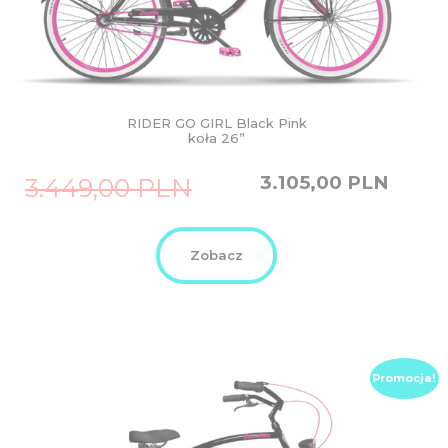
RIDER GO GIRL Black Pink
koła 26”
Original
Current
3.105,00
PLN
3.449,00
PLN
price
price
was:
is:
3.449,00
3.105,00
PLN.
PLN.
Zobacz
Promocja!