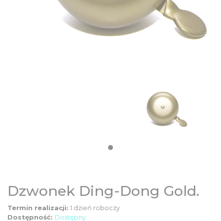
DZIECIĘCE
SALE
NOWOŚCI
ODZIEŻ
AKCESORIA
KONTAKT
Dzwonek Ding-Dong Gold.
INFO
Termin realizacji:
1 dzień roboczy
Dostępność:
Dostępny