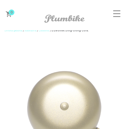
0
Strona główna
/
Akcesoria
/
Dzwonki
/ Dzwonek Ding-Dong Gold.
ZAPROJEKTUJ ROWER
DAMSKIE
MĘSKIE