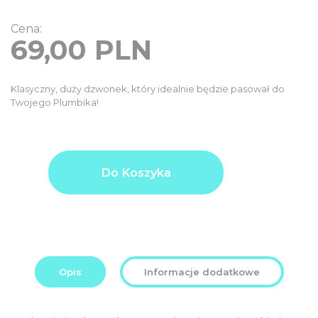
Cena:
69,00
PLN
Klasyczny, duży dzwonek, który idealnie będzie pasował do
Twojego Plumbika!
ilość
Product
69,00
Dzwonek
Do Koszyka
price
PLN
Ding-
Dong
Additional
0,00
Gold.
options
PLN
total:
Order
69,00
total:
PLN
Opis
Informacje dodatkowe