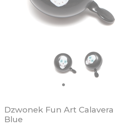
DZIECIĘCE
SALE
NOWOŚCI
ODZIEŻ
AKCESORIA
KONTAKT
Dzwonek Fun Art Calavera
INFO
Blue