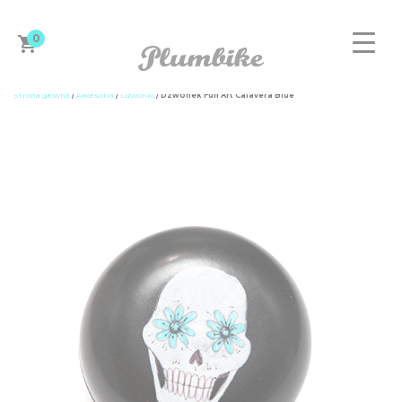
0
Strona główna
/
Akcesoria
/
Dzwonki
/ Dzwonek Fun Art Calavera Blue
ZAPROJEKTUJ ROWER
DAMSKIE
MĘSKIE