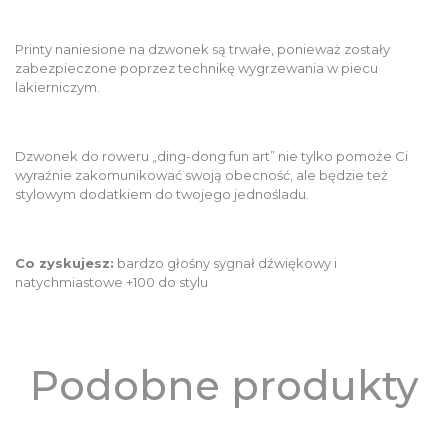
Printy naniesione na dzwonek są trwałe, ponieważ zostały
zabezpieczone poprzez technikę wygrzewania w piecu
lakierniczym.
Dzwonek do roweru „ding-dong fun art” nie tylko pomoże Ci
wyraźnie zakomunikować swoją obecność, ale będzie też
stylowym dodatkiem do twojego jednośladu.
Co zyskujesz:
bardzo głośny sygnał dźwiękowy i
natychmiastowe +100 do stylu
Podobne produkty