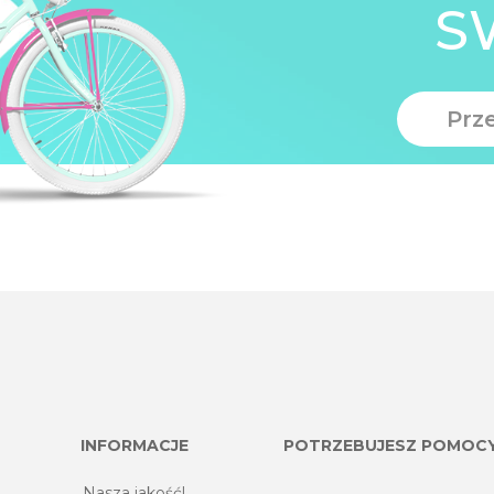
S
Prz
INFORMACJE
POTRZEBUJESZ POMOC
Nasza jakość!