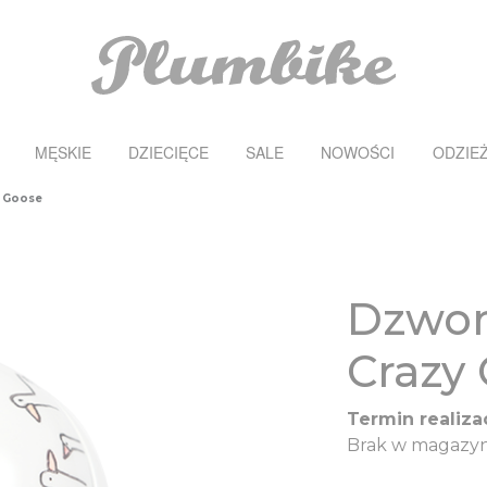
MĘSKIE
DZIECIĘCE
SALE
NOWOŚCI
ODZIE
y Goose
Dzwon
Crazy
Termin realizac
Brak w magazyn