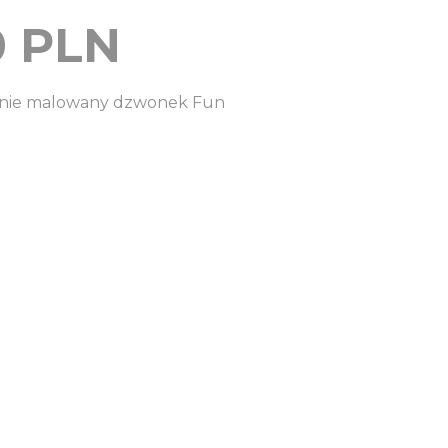
0
PLN
znie malowany dzwonek Fun