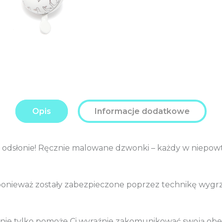
Opis
Informacje dodatkowe
j odsłonie! Ręcznie malowane dzwonki – każdy w niepo
 ponieważ zostały zabezpieczone poprzez technikę wygrz
nie tylko pomoże Ci wyraźnie zakomunikować swoją obec