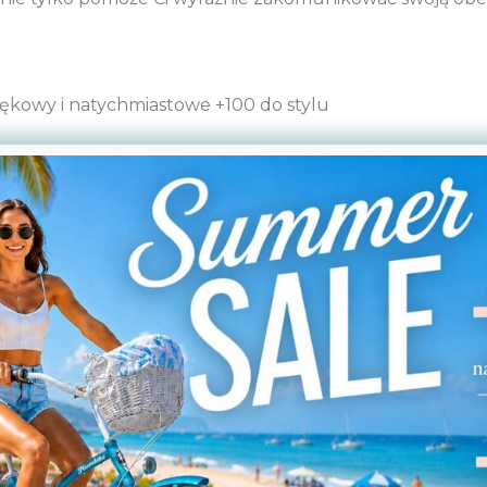
ękowy i natychmiastowe +100 do stylu
Podobne produkty