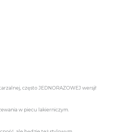
wtarzalnej, często JEDNORAZOWEJ wersji!
ewania w piecu lakierniczym.
ność, ale będzie też stylowym