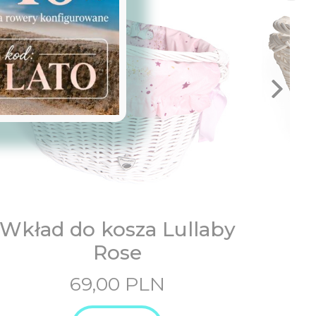
Wkład do kosza Lullaby
Ko
Rose
69,00
PLN