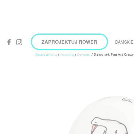
ZAPROJEKTUJ ROWER
DAMSKIE
Strona główna
/
Akcesoria
/
Dzwonki
/ Dzwonek Fun Art Craz