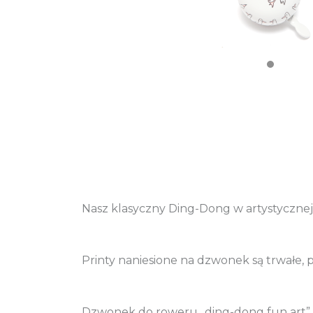
Nasz klasyczny Ding-Dong w artystyczne
Printy naniesione na dzwonek są trwałe,
Dzwonek do roweru „ding-dong fun art” 