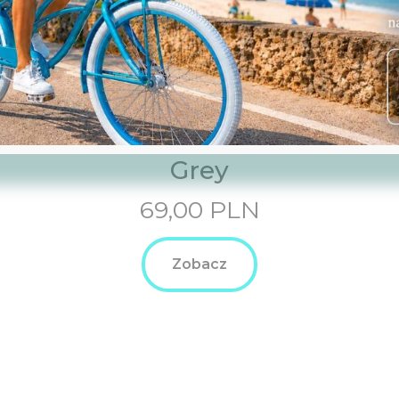
s
Wkład do kosza Betty
Grey
rent
69,00
PLN
e
Zobacz
00
.