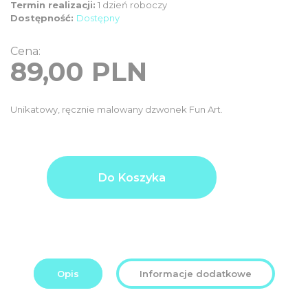
Termin realizacji:
1 dzień roboczy
Dostępność:
Dostępny
Cena:
89,00
PLN
Unikatowy, ręcznie malowany dzwonek Fun Art.
Product
89,00
Do Koszyka
price
PLN
Additional
0,00
options
PLN
total:
Order
89,00
total:
PLN
Opis
Informacje dodatkowe