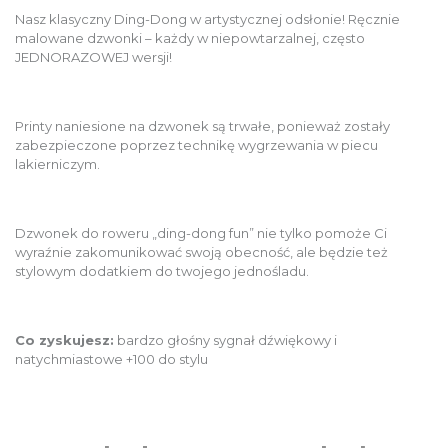
Nasz klasyczny Ding-Dong w artystycznej odsłonie! Ręcznie
malowane dzwonki – każdy w niepowtarzalnej, często
JEDNORAZOWEJ wersji!
Printy naniesione na dzwonek są trwałe, ponieważ zostały
zabezpieczone poprzez technikę wygrzewania w piecu
lakierniczym.
Dzwonek do roweru „ding-dong fun” nie tylko pomoże Ci
wyraźnie zakomunikować swoją obecność, ale będzie też
stylowym dodatkiem do twojego jednośladu.
Co zyskujesz:
bardzo głośny sygnał dźwiękowy i
natychmiastowe +100 do stylu