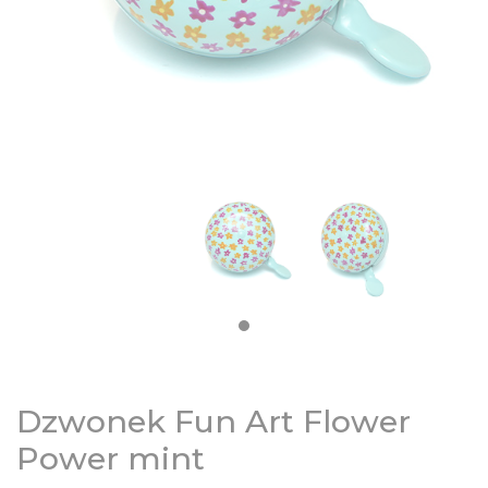
DZIECIĘCE
SALE
NOWOŚCI
ODZIEŻ
AKCESORIA
KONTAKT
Dzwonek Fun Art Flower
INFO
Power mint