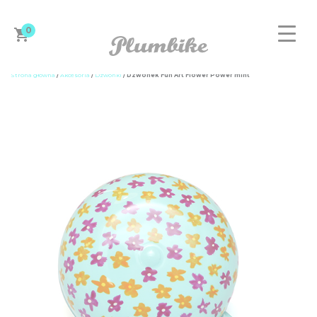
0
Strona główna
/
Akcesoria
/
Dzwonki
/ Dzwonek Fun Art Flower Power mint
ZAPROJEKTUJ ROWER
DAMSKIE
MĘSKIE