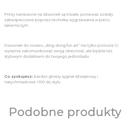
Printy naniesione na dzwonek są trwałe, ponieważ zostały
zabezpieczone poprzez technikę wygrzewania w piecu
lakierniczym.
Dzwonek do roweru „ding-dong fun art” nie tylko pomoże Ci
wyraźnie zakomunikować swoją obecność, ale będzie też
stylowym dodatkiem do twojego jednośladu.
Co zyskujesz:
bardzo głośny sygnał dźwiękowy i
natychmiastowe +100 do stylu
Podobne produkty