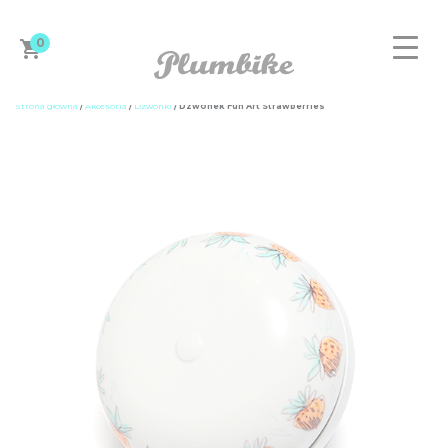
0
Strona główna
/
Akcesoria
/
Dzwonki
/ Dzwonek Fun Art Strawberries
ZAPROJEKTUJ ROWER
DAMSKIE
MĘSKIE