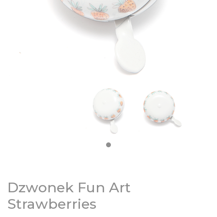
DZIECIĘCE
SALE
NOWOŚCI
ODZIEŻ
AKCESORIA
KONTAKT
Dzwonek Fun Art
INFO
Strawberries