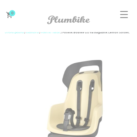
0
Strona główna
/
Akcesoria
/
Foteliki i kaski
/ Fotelik Bobike GO na bagażnik Lemon Sorbet.
ZAPROJEKTUJ ROWER
DAMSKIE
MĘSKIE