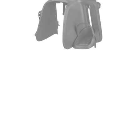
DZIECIĘCE
SALE
NOWOŚCI
ODZIEŻ
AKCESORIA
KONTAKT
INFO