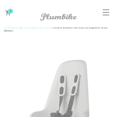
0
Strona główna
/
Akcesoria
/
Foteliki i kaski
/ Fotelik Bobike ONE maxi na bagażnik Snow
White￼
ZAPROJEKTUJ ROWER
DAMSKIE
MĘSKIE