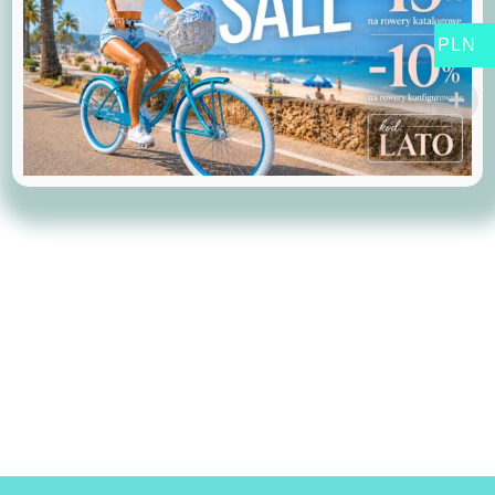
Kosz wiklinowy miętowy.
PLN
159,00
PLN
Zobacz