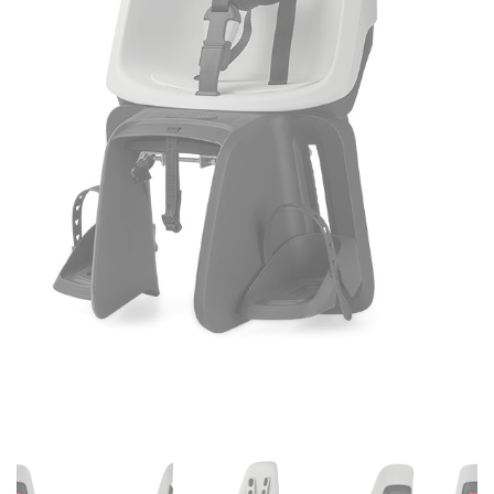
DZIECIĘCE
SALE
NOWOŚCI
ODZIEŻ
AKCESORIA
KONTAKT
INFO