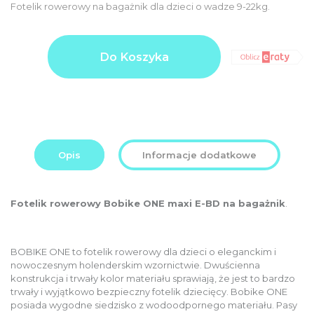
Fotelik rowerowy na bagażnik dla dzieci o wadze 9-22kg.
Product
399,00
Do Koszyka
price
PLN
Additional
0,00
options
PLN
total:
Order
399,00
total:
PLN
Opis
Informacje dodatkowe
Fotelik rowerowy Bobike ONE maxi E-BD na bagażnik
.
BOBIKE ONE to fotelik rowerowy dla dzieci o eleganckim i
nowoczesnym holenderskim wzornictwie. Dwuścienna
konstrukcja i trwały kolor materiału sprawiają, że jest to bardzo
trwały i wyjątkowo bezpieczny fotelik dziecięcy. Bobike ONE
posiada wygodne siedzisko z wodoodpornego materiału. Pasy