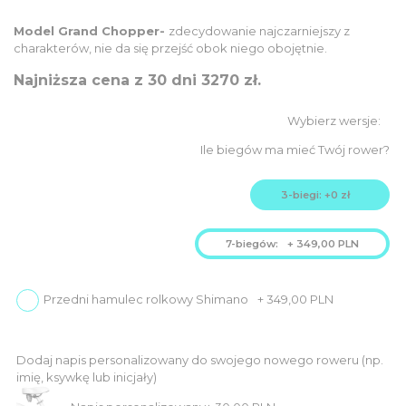
price
price
was:
is:
Model Grand Chopper-
zdecydowanie najczarniejszy z
4.089,00
charakterów, nie da się przejść obok niego obojętnie.
3.679,00
PLN.
PLN.
Najniższa cena z 30 dni 3270 zł.
Ile biegów ma mieć Twój rower?
3-biegi: +0 zł
7-biegów:
+
349,00
PLN
Przedni hamulec rolkowy Shimano
+
349,00
PLN
Dodaj napis personalizowany do swojego nowego roweru (np.
imię, ksywkę lub inicjały)