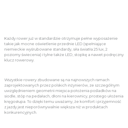
Każdy rower już w standardzie otrzymuje pełne wyposażenie
takie jak mocne oświetlenie przednie LED (spełniające
niemieckie wyśrubowane standardy, siła światła 25 lux, 2
poziomy świecenia) i tylne także LED, stopkę a nawet podręczny
klucz rowerowy.
Wszystkie rowery zbudowane są na najnowszych ramach
zaprojektowanych przez polskich inżynierów, ze szczególnym
uwzględnieniem geometrii miejsca położenia pośladków na
siodle, stóp na pedałach, dłoni na kierownicy, prostego ułożenia
kręgosłupa. To dzięki temu uważamy, że komfort i przyjemność
z jazdy jest nieporównywalnie większa niż w produktach
konkurencyjnych.