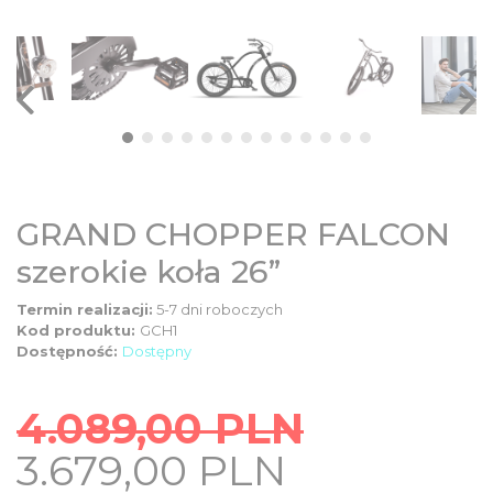
DZIECIĘCE
SALE
NOWOŚCI
ODZIEŻ
GRAND CHOPPER FALCON
szerokie koła 26”
AKCESORIA
Termin realizacji:
5-7 dni roboczych
Kod produktu:
GCH1
KONTAKT
Dostępność:
Dostępny
4.089,00
PLN
INFO
Original
Current
3.679,00
PLN