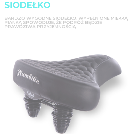
SIODEŁKO
BARDZO WYGODNE SIODEŁKO, WYPEŁNIONE MIEKKĄ
PIANKĄ SPOWODUJE, ŻE PODRÓŻ BĘDZIE
PRAWDZIWĄ PRZYJEMNOŚCIĄ