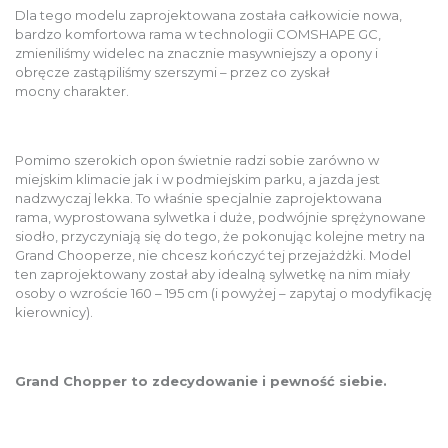
Dla tego modelu zaprojektowana została całkowicie nowa,
bardzo komfortowa rama w technologii COMSHAPE GC,
zmieniliśmy widelec na znacznie masywniejszy a opony i
obręcze zastąpiliśmy szerszymi – przez co zyskał
mocny charakter.
Pomimo szerokich opon świetnie radzi sobie zarówno w
miejskim klimacie jak i w podmiejskim parku, a jazda jest
nadzwyczaj lekka. To właśnie specjalnie zaprojektowana
rama, wyprostowana sylwetka i duże, podwójnie sprężynowane
siodło, przyczyniają się do tego, że pokonując kolejne metry na
Grand Chooperze, nie chcesz kończyć tej przejażdżki. Model
ten zaprojektowany został aby idealną sylwetkę na nim miały
osoby o wzroście 160 – 195 cm (i powyżej – zapytaj o modyfikację
kierownicy).
Grand Chopper to zdecydowanie i pewność siebie.