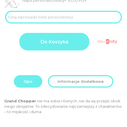
Napis personalizowany
+
30,00
PLN
ilość
Product
3.679,00
GRAND
Do Koszyka
price
PLN
CHOPPER
FALCON
Additional
0,00
szerokie
options
koła
PLN
total:
26”
Order
3.679,00
total:
PLN
Opis
Informacje dodatkowe
Grand Chopper
nie ma sobie równych, nie da się przejść obok
niego obojętnie. To zdecydowanie najczarniejszy z charakterów
– to męskość i duma.