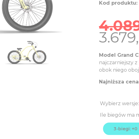
Kod produktu:
4.08
Origi
3.679
price
was:
Model Grand 
4.08
najczarniejszy z
PLN.
obok niego oboj
Najniższa cena 
Ile biegów ma 
3-biegi: +0 