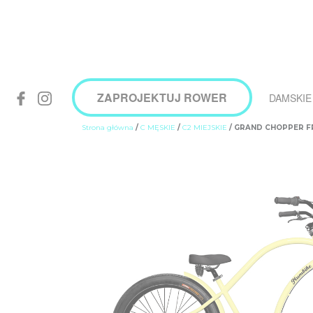
ZAPROJEKTUJ ROWER
DAMSKIE
Strona główna
/
C MĘSKIE
/
C2 MIEJSKIE
/ GRAND CHOPPER FR