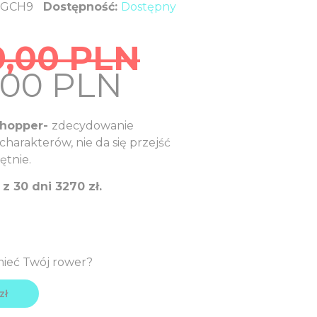
GCH9
Dostępność:
Dostępny
9,00
PLN
nal
Current
,00
PLN
price
is:
Chopper-
zdecydowanie
9,00
3.679,00
 charakterów, nie da się przejść
PLN.
ętnie.
z 30 dni 3270 zł.
mieć Twój rower?
zł