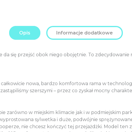
Additional
0
FRESH
options
P
szerokie
total:
koła
Order
3.679
26”
total:
Opis
Informacje dodatkowe
P
e da się przejść obok niego obojętnie. To zdecydowanie n
 całkowicie nowa, bardzo komfortowa rama w technolog
zastąpiliśmy szerszymi – przez co zyskał mocny charakt
ie zarówno w miejskim klimacie jak i w podmiejskim parku
wyprostowana sylwetka i duże, podwójnie sprężynowane si
operze, nie chcesz kończyć tej przejażdżki. Model ten 