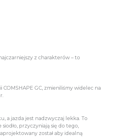
,00
LN
,00
LN
ajczarniejszy z charakterów – to
ii COMSHAPE GC, zmieniliśmy widelec na
er.
, a jazda jest nadzwyczaj lekka. To
odło, przyczyniają się do tego,
zaprojektowany został aby idealną