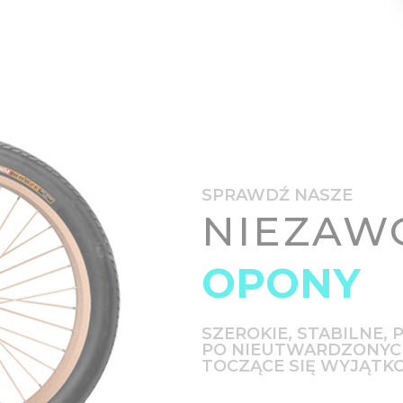
SPRAWDŹ NASZE
NIEZAW
OPONY
SZEROKIE, STABILNE,
PO NIEUTWARDZONYCH
TOCZĄCE SIĘ WYJĄTK