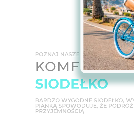
POZNAJ NASZE
KOMFORTO
SIODEŁKO
BARDZO WYGODNE SIODEŁKO, W
PIANKĄ SPOWODUJE, ŻE PODRÓŻ
PRZYJEMNOŚCIĄ