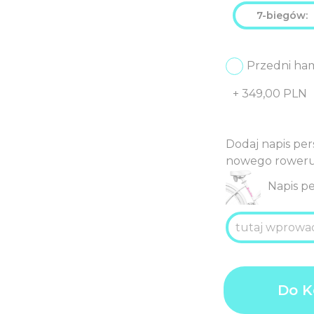
7-biegów:
Przedni ha
+
349,00
PLN
Dodaj napis pe
nowego roweru (
Napis p
ilość
Product
3.679
Do K
GRAND
price
P
CHOPPER