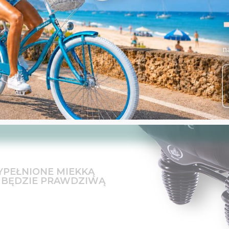
WE
YPEŁNIONE MIEKKĄ
 BĘDZIE PRAWDZIWĄ