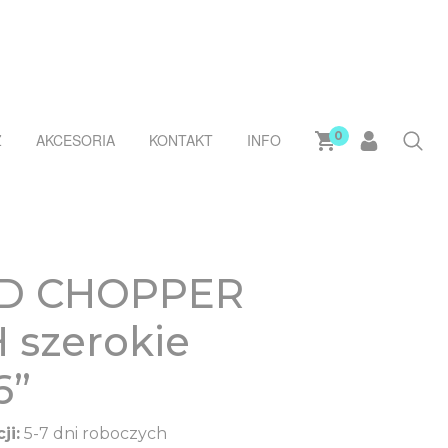
0
Ż
AKCESORIA
KONTAKT
INFO
D CHOPPER
 szerokie
6”
ji:
5-7 dni roboczych