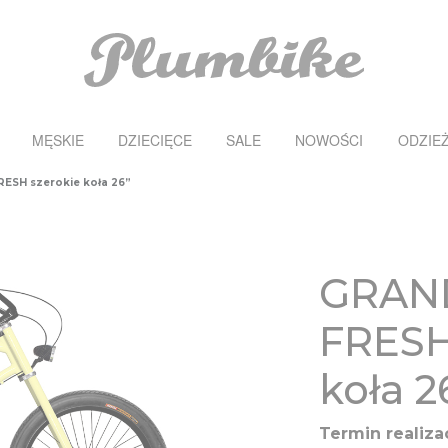
MĘSKIE
DZIECIĘCE
SALE
NOWOŚCI
ODZIE
ESH szerokie koła 26”
GRAN
FRESH
koła 2
Termin realizac