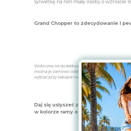
sylwetkę na nim miały osoby o wzroście 16
Grand Chopper to zdecydowanie i pew
Widoczne na dodatkowych zdjęciach dodatkowe ak
można je zamówić oddzielnie w naszym sklepie i
wybrać przy zakupie roweru.
Daj się usłyszeć z daleka, jedź styl
w kolorze ramy o wartości 69 zł B