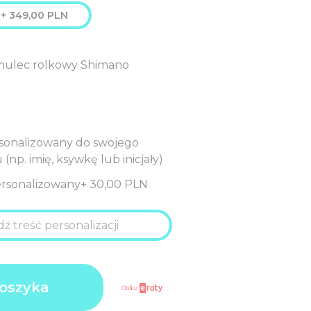
+
349,00
PLN
mulec rolkowy Shimano
rsonalizowany do swojego
np. imię, ksywkę lub inicjały)
ersonalizowany
+
30,00
PLN
,00
oszyka
LN