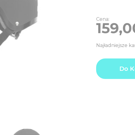
Cena:
159,0
Najładniejsze ka
ilość
Product
159,0
Do K
Kask
price
PL
dziecięcy
Additional
0,0
HORNIT
options
PL
BLACK
total:
M
Order
159,0
53-
total:
58
PL
CM