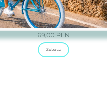
Wkład do kosza Emma
Black
69,00
PLN
Zobacz