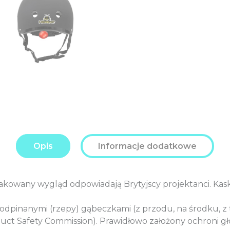
Opis
Informacje dodatkowe
makowany wygląd odpowiadają Brytyjscy projektanci. Kask
odpinanymi (rzepy) gąbeczkami (z przodu, na środku, z t
uct Safety Commission). Prawidłowo założony ochroni g