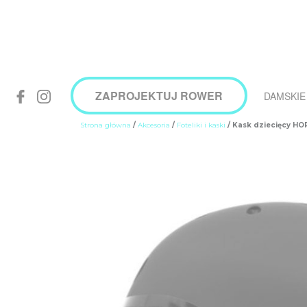
ZAPROJEKTUJ ROWER
DAMSKIE
Strona główna
/
Akcesoria
/
Foteliki i kaski
/ Kask dziecięcy HO