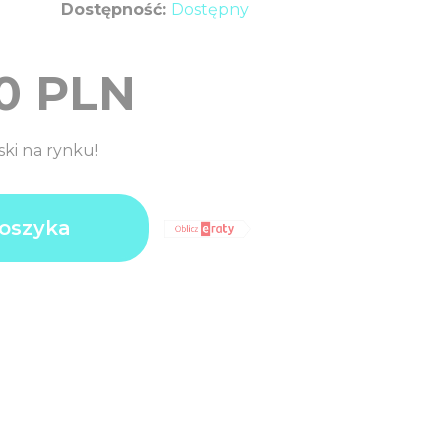
Dostępność:
Dostępny
0
PLN
ski na rynku!
0
oszyka
N
0
N
0
N