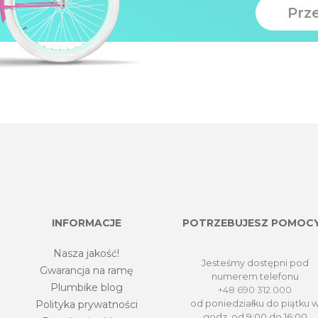
Prz
INFORMACJE
POTRZEBUJESZ POMOC
Nasza jakość!
Jesteśmy dostępni pod
Gwarancja na ramę
numerem telefonu
Plumbike blog
+48 690 312 000
Polityka prywatności
od poniedziałku do piątku 
godz. od 9:00 do 16:00