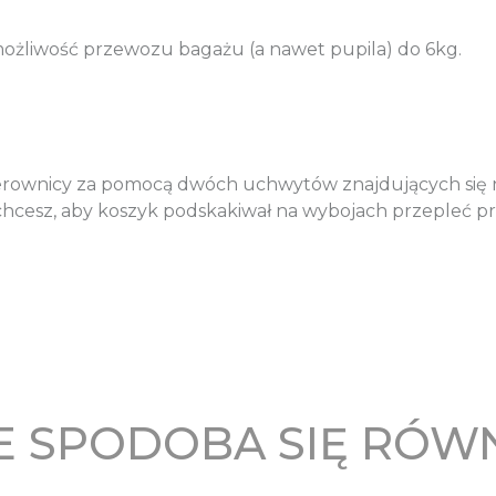
ożliwość przewozu bagażu (a nawet pupila) do 6kg.
ierownicy za pomocą dwóch uchwytów znajdujących się n
ie chcesz, aby koszyk podskakiwał na wybojach przepleć 
 SPODOBA SIĘ RÓW