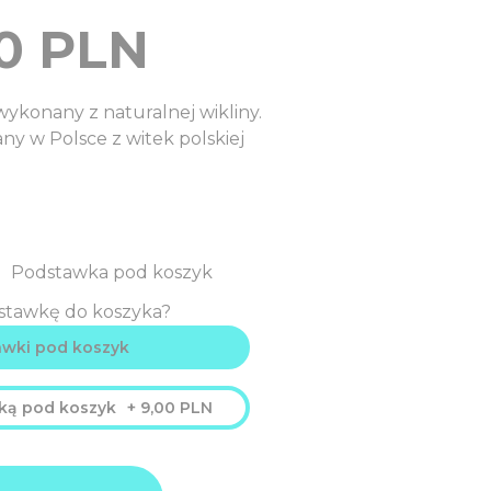
0
PLN
wykonany z naturalnej wikliny.
ny w Polsce z witek polskiej
Podstawka pod koszyk
stawkę do koszyka?
awki pod koszyk
ką pod koszyk
+
9,00
PLN
0