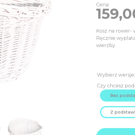
Cena:
159,0
Kosz na rower- 
Ręcznie wyplata
wierzby.
Czy chcesz pod
Bez podst
Z podstaw
ilość
Product
159,0