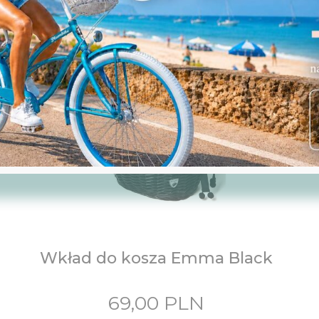
3.449,00
3.099,00
PLN.
PLN.
Zobacz
Wkład do kosza Emma Black
69,00
PLN