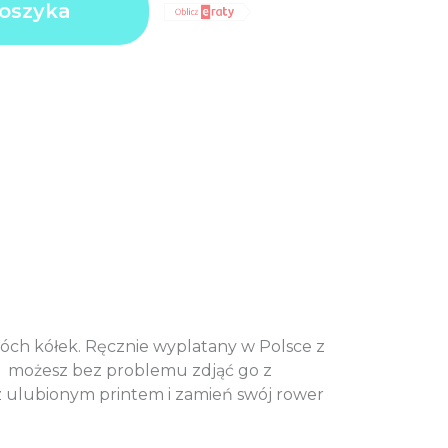
oszyka
N
0
N
0
N
wóch kółek. Ręcznie wyplatany w Polsce z
– możesz bez problemu zdjąć go z
 z ulubionym printem i zamień swój rower