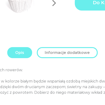
Do K
Kosz
price
PL
wiklinowy
Additional
0,0
biały.
options
PL
total:
Order
159,0
total:
PL
Opis
Informacje dodatkowe
łych rowerów.
y w kolorze białym będzie wspaniałą ozdobą miejskich d
żu dzięki dwóm drucianym zaczepom; świetny na zakupy 
założyć z powrotem. Dobierz do niego materiałowy wkład