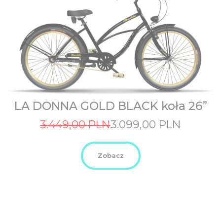
LA DONNA GOLD BLACK koła 26”
Original
Current
3.449,00
PLN
3.099,00
PLN
price
price
was:
is:
3.449,00
3.099,00
Zobacz
PLN.
PLN.