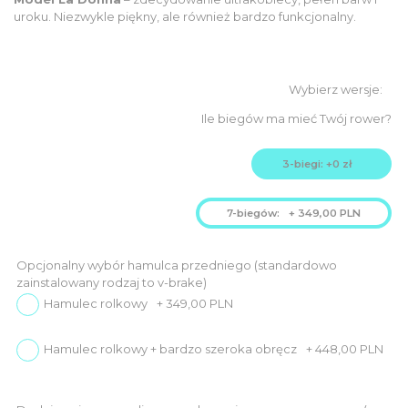
was:
is:
3.449,00
uroku. Niezwykle piękny, ale również bardzo funkcjonalny.
3.099,00
PLN.
PLN.
Ile biegów ma mieć Twój rower?
3-biegi: +0 zł
7-biegów:
+
349,00
PLN
Opcjonalny wybór hamulca przedniego (standardowo
zainstalowany rodzaj to v-brake)
Hamulec rolkowy
+
349,00
PLN
Hamulec rolkowy + bardzo szeroka obręcz
+
448,00
PLN