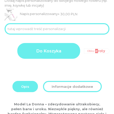
Dodaj napis personalizowany do swojego nowego roweru (np.
imię, ksywkę lub inicjały)
Napis personalizowany
+
30,00
PLN
ilość
Product
3.099,00
LA
Do Koszyka
price
PLN
DONNA
BISCUIT
Additional
0,00
koła
options
26”
PLN
total:
Order
3.099,00
total:
PLN
Opis
Informacje dodatkowe
Model La Donna – zdecydowanie ultrakobiecy,
pełen barw i uroku. Niezwykle piękny, ale również
bardzo funkcjonalny. Wyprostowana postawa ciała i