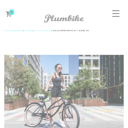
0
Strona główna
/
MARKI
/
F1 PLUMBIKE
/ LA DONNA BISCUIT koła 26”
ZAPROJEKTUJ ROWER
DAMSKIE
MĘSKIE