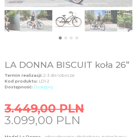
DZIECIĘCE
SALE
NOWOŚCI
ODZIEŻ
LA DONNA BISCUIT koła 26”
Termin realizacji:
2-3 dni robocze
AKCESORIA
Kod produktu:
LD1-2
Dostępność:
Dostępny
KONTAKT
3.449,00
PLN
Original
Current
3.099,00
PLN
INFO
price
price
Model La Donna
– zdecydowanie ultrakobiecy, pełen barw i