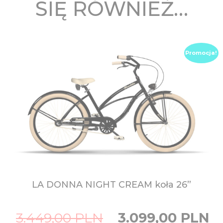
SIĘ RÓWNIEŻ…
Promocja!
LA DONNA NIGHT CREAM
koła 26”
Original
Curr
3.449,00
PLN
3.099,00
PLN
price
price