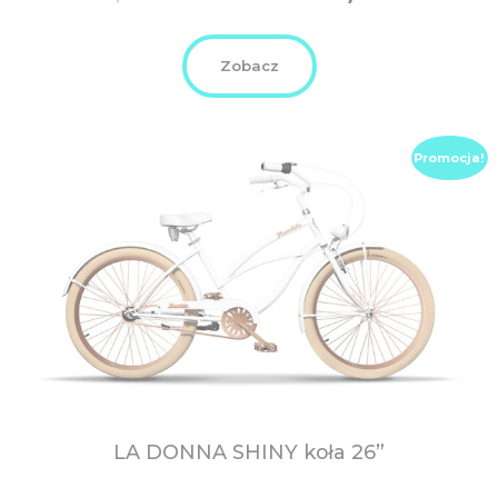
was:
is:
3.449,00
3.099
PLN.
PLN.
Zobacz
Promocja!
LA DONNA SHINY
koła 26”