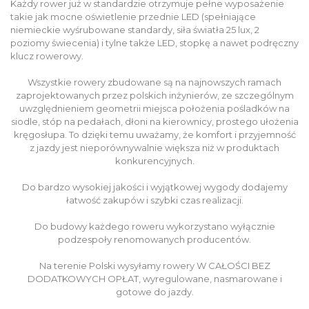
Każdy rower już w standardzie otrzymuje pełne wyposażenie
takie jak mocne oświetlenie przednie LED (spełniające
niemieckie wyśrubowane standardy, siła światła 25 lux, 2
poziomy świecenia) i tylne także LED, stopkę a nawet podręczny
klucz rowerowy.
Wszystkie rowery zbudowane są na najnowszych ramach
zaprojektowanych przez polskich inżynierów, ze szczególnym
uwzględnieniem geometrii miejsca położenia pośladków na
siodle, stóp na pedałach, dłoni na kierownicy, prostego ułożenia
kręgosłupa. To dzięki temu uważamy, że komfort i przyjemność
z jazdy jest nieporównywalnie większa niż w produktach
konkurencyjnych.
Do bardzo wysokiej jakości i wyjątkowej wygody dodajemy
łatwość zakupów i szybki czas realizacji.
Do budowy każdego roweru wykorzystano wyłącznie
podzespoły renomowanych producentów.
Na terenie Polski wysyłamy rowery W CAŁOŚCI BEZ
DODATKOWYCH OPŁAT, wyregulowane, nasmarowane i
gotowe do jazdy.