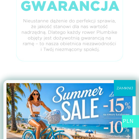
ZAMKNIJ
Dlaczego uważamy, że nasze rowery
są lepsze od produktów
PLN
konkurencyjnych marek?
Bo dajemy Ci znacznie więcej, niż