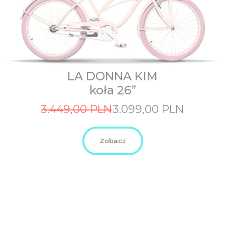
LA DONNA KIM
koła 26”
Original
Current
3.449,00
PLN
3.099,00
PLN
price
price
was:
is:
3.449,00
3.099,00
Zobacz
PLN.
PLN.