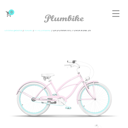
0
Strona główna
/
MARKI
/
F1 PLUMBIKE
/ LA DONNA VICTORIA koła 26”
ZAPROJEKTUJ ROWER
DAMSKIE
MĘSKIE