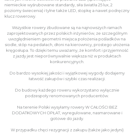
niemieckie wyśrubowane standardy, siła światła 25 lux, 2
poziomy świecenia) i tylne także LED, stopkę a nawet podręczny
klucz rowerowy.
Wszystkie rowery zbudowane są na najnowszych ramach
zaprojektowanych przez polskich inżynierów, ze szczególnym
uwzględnieniem geometrii miejsca położenia pośladków na
siodle, stóp na pedałach, dłoni na kierownicy, prostego ułożenia
kręgosłupa. To dzięki temu uważamy, że komfort i przyjemność
z jazdy jest nieporównywalnie większa niż w produktach
konkurencyjnych.
Do bardzo wysokiej jakości i wyjątkowej wygody dodajemy
łatwość zakupów i szybki czas realizacji.
Do budowy każdego roweru wykorzystano wyłącznie
podzespoły renomowanych producentów.
Na terenie Polski wysyłamy rowery W CAŁOŚCI BEZ
DODATKOWYCH OPŁAT, wyregulowane, nasmarowane i
gotowe do jazdy.
W przypadku chęci rezygnacji z zakupu (także jako jedyni)