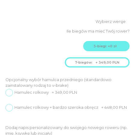
3.449,00
3.099,00
PLN.
PLN.
Ile biegów ma mieć Twój rower?
3-biegi: +0 zł
7-biegów:
+
349,00
PLN
Opcjonalny wybór hamulca przedniego (standardowo
zainstalowany rodzaj to v-brake)
Hamulec rolkowy
+
349,00
PLN
Hamulec rolkowy + bardzo szeroka obręcz
+
448,00
PLN
Dodaj napis personalizowany do swojego nowego roweru (np.
imię, ksywkę lub inicjały)