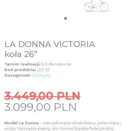
DZIECIĘCE
SALE
NOWOŚCI
LA DONNA VICTORIA
koła 26”
ODZIEŻ
Termin realizacji:
2-3 dni robocze
Kod produktu:
LD1-37
AKCESORIA
Dostępność:
Dostępny
3.449,00
PLN
KONTAKT
Original
Current
3.099,00
PLN
price
price
INFO
was:
is:
Model La Donna
– zdecydowanie ultrakobiecy, pełen barw i
uroku. Niezwykle piękny, ale również bardzo funkcjonalny.