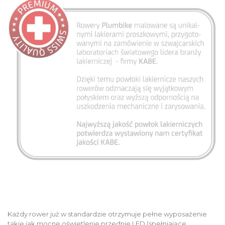
Każdy rower już w standardzie otrzymuje pełne wyposażenie
takie jak mocne oświetlenie przednie LED (spełniające