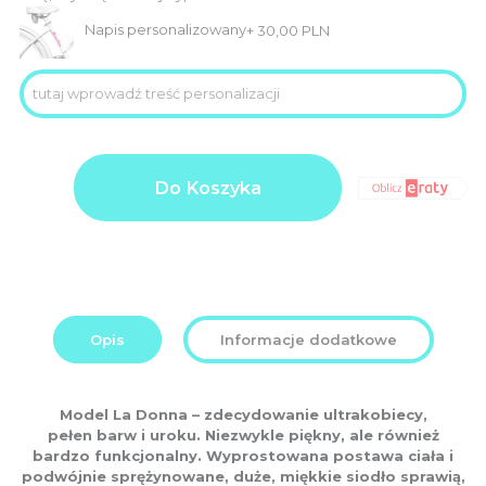
Napis personalizowany
+
30,00
PLN
ilość
Product
3.099,00
LA
Do Koszyka
price
PLN
DONNA
VICTORIA
Additional
0,00
koła
options
26”
PLN
total:
Order
3.099,00
total:
PLN
Opis
Informacje dodatkowe
Model La Donna – zdecydowanie ultrakobiecy,
pełen barw i uroku. Niezwykle piękny, ale również
bardzo funkcjonalny. Wyprostowana postawa ciała i
podwójnie sprężynowane, duże, miękkie siodło sprawią,