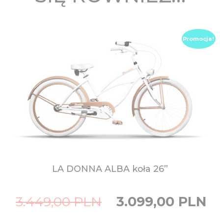
Promocja!
LA DONNA ALBA
koła 26”
Original
Curr
3.449,00
PLN
3.099,00
PLN
price
price
was:
is:
3.449,00
3.099