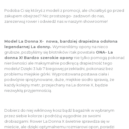
Podoba Ci się któryś z modeli z promocji, ale chciałbyś go przed
zakupem obejrzeć? Nic prostszego- zadzwoń do nas,
zarezerwuj rower i odwiedź nas w naszym showroomie!
Model La Donna X- nowa, bardziej drapieżna odsłona
legendarnej La donny.
Wymieniliśmy opony na nieco
grubsze, pozbyliśmy się błotników i tak powstała
ONA- La
donna X!
Bardzo szerokie opony
nie tylko pomogą pokonać
nierówności ale maksymalnie podkręcą drapieżność tego
modelu! Dzięki 3 lub 7 biegowej przekładni, pokonasz bez
problemu miejskie górki. Wyprostowana postawa ciała i
podwójnie sprężynowane, duże, miękkie siodło sprawią, że
każdy kolejny metr, przejechany na La donnie X, będzie
niezwykłą przyjemnością.
Dobierz do niej wiklinowy kosz bądź bagażnik w wybranym
przez siebie kolorze i podróżuj wygodnie ze swoimi
drobiazgami. Rower La Donna X świetnie sprawdza się w
mieście, ale dzięki optymalnemu rozmiarowi opon, poradzi