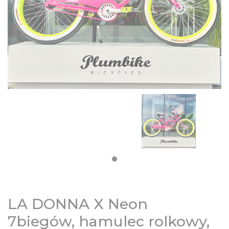
DZIECIĘCE
SALE
NOWOŚCI
ODZIEŻ
AKCESORIA
KONTAKT
INFO
LA DONNA X Neon
7biegów, hamulec rolkowy,