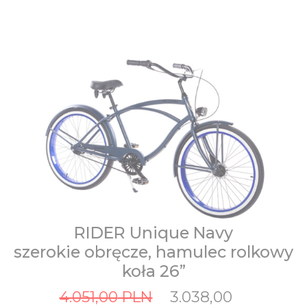
RIDER Unique Navy
szerokie obręcze, hamulec rolkowy
koła 26”
Original
4.051,00
PLN
3.038,00
price