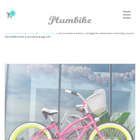
0
Strona główna
/
MARKI
/
F1 PLUMBIKE
/ LA DONNA X Neon 7biegów, hamulec rolkowy, kosz
SHOWROOM szerokie koła 26″
ZAPROJEKTUJ ROWER
DAMSKIE
MĘSKIE