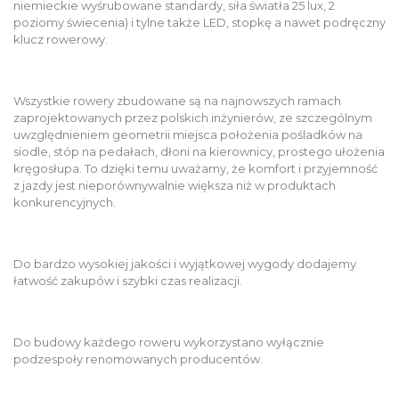
niemieckie wyśrubowane standardy, siła światła 25 lux, 2
poziomy świecenia) i tylne także LED, stopkę a nawet podręczny
klucz rowerowy.
Wszystkie rowery zbudowane są na najnowszych ramach
zaprojektowanych przez polskich inżynierów, ze szczególnym
uwzględnieniem geometrii miejsca położenia pośladków na
siodle, stóp na pedałach, dłoni na kierownicy, prostego ułożenia
kręgosłupa. To dzięki temu uważamy, że komfort i przyjemność
z jazdy jest nieporównywalnie większa niż w produktach
konkurencyjnych.
Do bardzo wysokiej jakości i wyjątkowej wygody dodajemy
łatwość zakupów i szybki czas realizacji.
Do budowy każdego roweru wykorzystano wyłącznie
podzespoły renomowanych producentów.