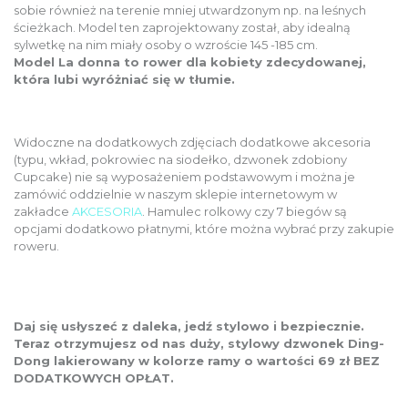
sobie również na terenie mniej utwardzonym np. na leśnych
ścieżkach. Model ten zaprojektowany został, aby idealną
sylwetkę na nim miały osoby o wzroście 145 -185 cm.
Model La donna to rower dla kobiety zdecydowanej,
która lubi wyróżniać się w tłumie.
Widoczne na dodatkowych zdjęciach dodatkowe akcesoria
(typu, wkład, pokrowiec na siodełko, dzwonek zdobiony
Cupcake) nie są wyposażeniem podstawowym i można je
zamówić oddzielnie w naszym sklepie internetowym w
zakładce
AKCESORIA
. Hamulec rolkowy czy 7 biegów są
opcjami dodatkowo płatnymi, które można wybrać przy zakupie
roweru.
Daj się usłyszeć z daleka, jedź stylowo i bezpiecznie.
Teraz otrzymujesz od nas duży, stylowy dzwonek Ding-
Dong lakierowany w kolorze ramy o wartości 69 zł BEZ
DODATKOWYCH OPŁAT.