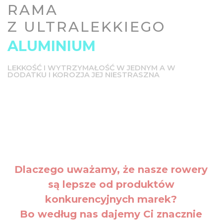
RAMA
Z ULTRALEKKIEGO
ALUMINIUM
LEKKOŚĆ I WYTRZYMAŁOŚĆ W JEDNYM A W
DODATKU I KOROZJA JEJ NIESTRASZNA
Dlaczego uważamy, że nasze rowery
są lepsze od produktów
konkurencyjnych marek?
Bo według nas dajemy Ci znacznie