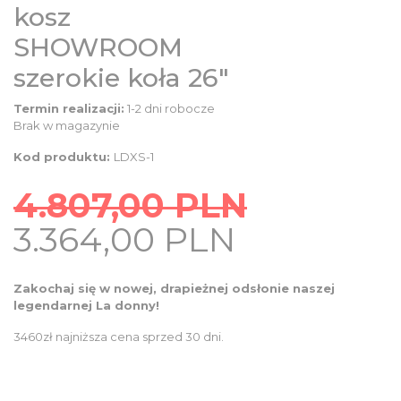
kosz
SHOWROOM
szerokie koła 26″
Termin realizacji:
1-2 dni robocze
Brak w magazynie
Kod produktu:
LDXS-1
4.807,00
PLN
Original
Current
3.364,00
PLN
price
price
was:
is:
Zakochaj się w nowej, drapieżnej odsłonie naszej
4.807,00
legendarnej La donny!
3.364,00
PLN.
PLN.
3460zł najniższa cena sprzed 30 dni.