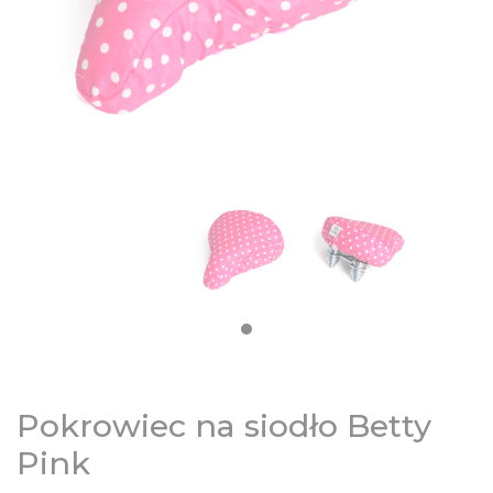
DZIECIĘCE
SALE
NOWOŚCI
ODZIEŻ
AKCESORIA
KONTAKT
Pokrowiec na siodło Betty
INFO
Pink