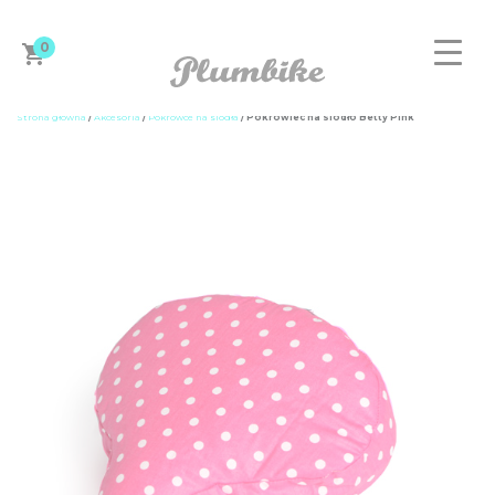
0
Strona główna
/
Akcesoria
/
Pokrowce na siodła
/ Pokrowiec na siodło Betty Pink
ZAPROJEKTUJ ROWER
DAMSKIE
MĘSKIE