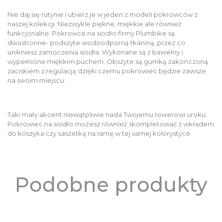
Nie daj się rutynie i ubierz je w jeden z modeli pokrowców z
naszej kolekcji. Niezwykle piękne, miękkie ale również
funkcjonalne. Pokrowce na siodło firmy Plumbike są
dwustronne- podszyte wodoodporną tkaniną, przez co
unikniesz zamoczenia siodła. Wykonane są z bawełny i
wypełnione miękkim puchem. Obszyte są gumką zakończoną
zaciskiem z regulacją dzięki czemu pokrowiec będzie zawsze
na swoim miejscu.
Taki mały akcent niewątpliwie nada Twojemu rowerowi uroku.
Pokrowiec na siodło możesz również skompletować z wkładem
do koszyka czy saszetką na ramę w tej samej kolorystyce.
Podobne produkty