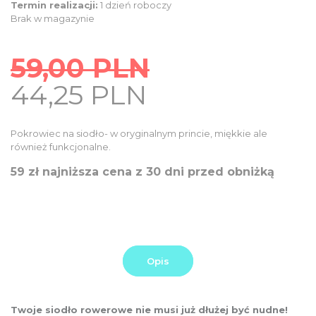
Termin realizacji:
1 dzień roboczy
Brak w magazynie
59,00
PLN
Original
Current
44,25
PLN
price
price
was:
is:
Pokrowiec na siodło- w oryginalnym princie, miękkie ale
59,00
również funkcjonalne.
44,25
PLN.
PLN.
59 zł najniższa cena z 30 dni przed obniżką
Opis
Twoje siodło rowerowe nie musi już dłużej być nudne!