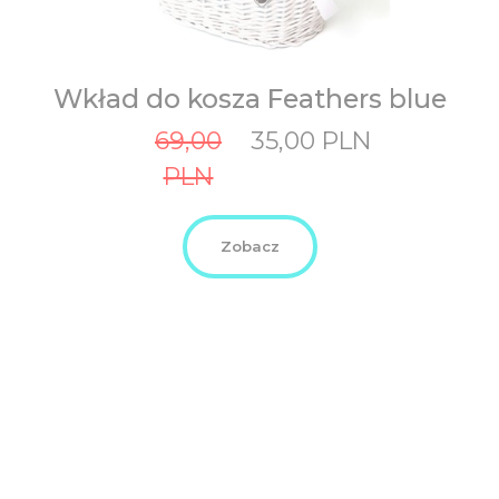
Wkład do kosza Feathers blue
Original
Current
69,00
35,00
PLN
price
price
PLN
was:
is:
69,00
35,00
PLN.
PLN.
Zobacz