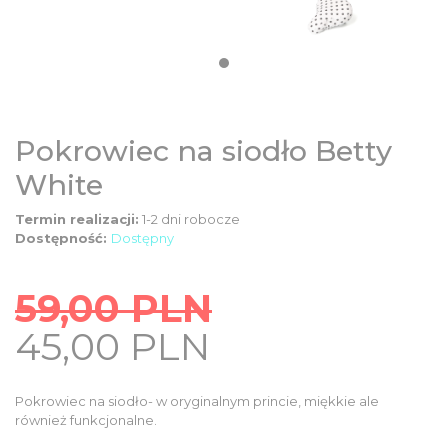
DZIECIĘCE
SALE
NOWOŚCI
Pokrowiec na siodło Betty
White
ODZIEŻ
Termin realizacji:
1-2 dni robocze
Dostępność:
Dostępny
AKCESORIA
59,00
PLN
KONTAKT
Original
Current
45,00
PLN
price
price
INFO
was:
is:
Pokrowiec na siodło- w oryginalnym princie, miękkie ale
59,00
również funkcjonalne.
45,00