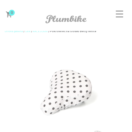
0
Strona główna
/
Sale
/
AKCESORIA
/ Pokrowiec na siodło Betty White
ZAPROJEKTUJ ROWER
DAMSKIE
MĘSKIE