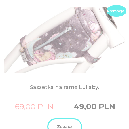
Promocja!
Saszetka na ramę Lullaby.
Original
Current
69,00
PLN
49,00
PLN
price
price
was:
is:
69,00
49,00
PLN.
PLN.
Zobacz