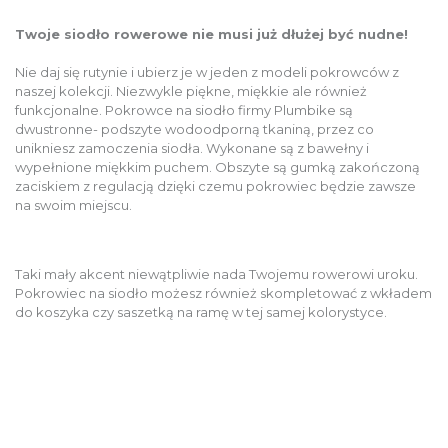
Twoje siodło rowerowe nie musi już dłużej być nudne!
Nie daj się rutynie i ubierz je w jeden z modeli pokrowców z
naszej kolekcji. Niezwykle piękne, miękkie ale również
funkcjonalne. Pokrowce na siodło firmy Plumbike są
dwustronne- podszyte wodoodporną tkaniną, przez co
unikniesz zamoczenia siodła. Wykonane są z bawełny i
wypełnione miękkim puchem. Obszyte są gumką zakończoną
zaciskiem z regulacją dzięki czemu pokrowiec będzie zawsze
na swoim miejscu.
Taki mały akcent niewątpliwie nada Twojemu rowerowi uroku.
Pokrowiec na siodło możesz również skompletować z wkładem
do koszyka czy saszetką na ramę w tej samej kolorystyce.