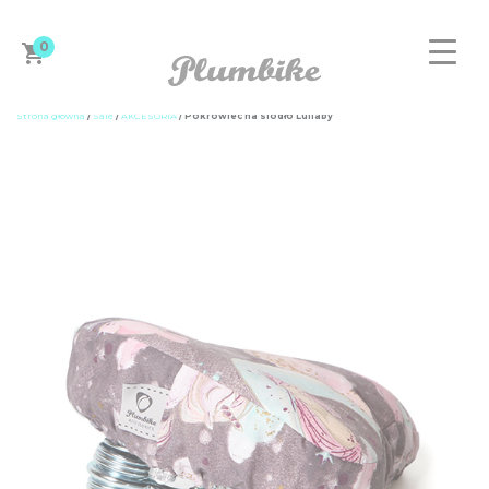
0
Strona główna
/
Sale
/
AKCESORIA
/ Pokrowiec na siodło Lullaby
ZAPROJEKTUJ ROWER
DAMSKIE
MĘSKIE