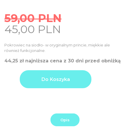
59,00
PLN
Original
Current
45,00
PLN
price
price
was:
is:
Pokrowiec na siodło- w oryginalnym princie, miękkie ale
59,00
również funkcjonalne.
45,00
PLN.
PLN.
44,25 zł najniższa cena z 30 dni przed obniżką
ilość
Product
45,00
Pokrowiec
Do Koszyka
price
PLN
na
siodło
Additional
0,00
Lullaby
options
PLN
total:
Order
45,00
total:
PLN
Opis