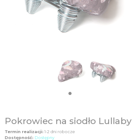
DZIECIĘCE
SALE
NOWOŚCI
ODZIEŻ
AKCESORIA
KONTAKT
Pokrowiec na siodło Lullaby
INFO
Termin realizacji:
1-2 dni robocze
Dostępność:
Dostępny