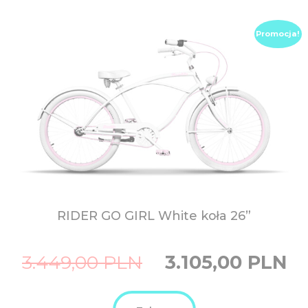
Promocja!
RIDER GO GIRL White koła 26”
Original
Curre
3.449,00
PLN
3.105,00
PLN
price
price
was:
is:
3.449,00
3.105,
PLN.
PLN.