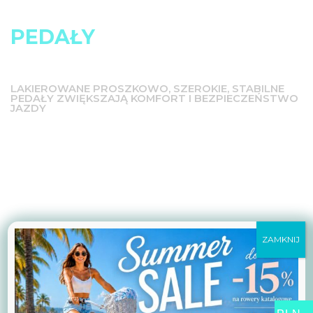
PEDAŁY
LAKIEROWANE PROSZKOWO, SZEROKIE, STABILNE
PEDAŁY ZWIĘKSZAJĄ KOMFORT I BEZPIECZEŃSTWO
JAZDY
ZAMKNIJ