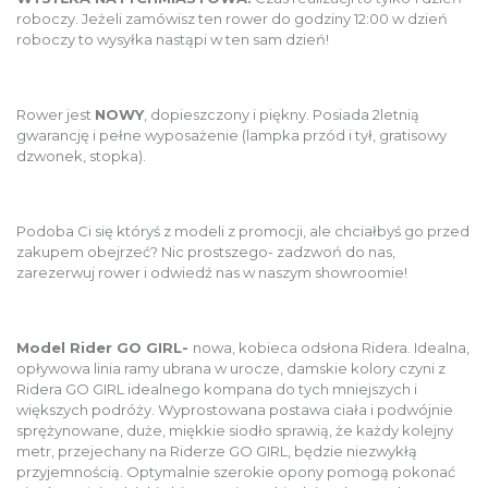
roboczy. Jeżeli zamówisz ten rower do godziny 12:00 w dzień
roboczy to wysyłka nastąpi w ten sam dzień!
Rower jest
NOWY
, dopieszczony i piękny. Posiada 2letnią
gwarancję i pełne wyposażenie (lampka przód i tył, gratisowy
dzwonek, stopka).
Podoba Ci się któryś z modeli z promocji, ale chciałbyś go przed
zakupem obejrzeć? Nic prostszego- zadzwoń do nas,
zarezerwuj rower i odwiedź nas w naszym showroomie!
Model Rider GO GIRL-
nowa, kobieca odsłona Ridera. Idealna,
opływowa linia ramy ubrana w urocze, damskie kolory czyni z
Ridera GO GIRL idealnego kompana do tych mniejszych i
większych podróży. Wyprostowana postawa ciała i podwójnie
sprężynowane, duże, miękkie siodło sprawią, że każdy kolejny
metr, przejechany na Riderze GO GIRL, będzie niezwykłą
przyjemnością. Optymalnie szerokie opony pomogą pokonać