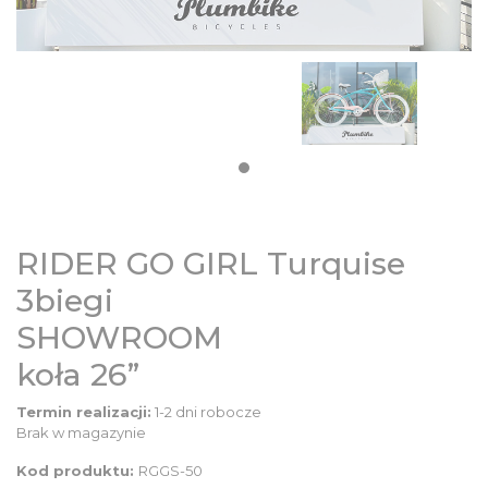
DZIECIĘCE
SALE
NOWOŚCI
ODZIEŻ
RIDER GO GIRL Turquise
AKCESORIA
3biegi
SHOWROOM
KONTAKT
koła 26”
Termin realizacji:
1-2 dni robocze
INFO
Brak w magazynie
Kod produktu:
RGGS-50