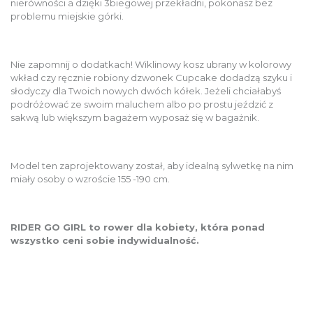
nierówności a dzięki 3biegowej przekładni, pokonasz bez
problemu miejskie górki.
Nie zapomnij o dodatkach! Wiklinowy kosz ubrany w kolorowy
wkład czy ręcznie robiony dzwonek Cupcake dodadzą szyku i
słodyczy dla Twoich nowych dwóch kółek. Jeżeli chciałabyś
podróżować ze swoim maluchem albo po prostu jeździć z
sakwą lub większym bagażem wyposaż się w bagażnik.
Model ten zaprojektowany został, aby idealną sylwetkę na nim
miały osoby o wzroście 155 -190 cm.
RIDER GO GIRL to rower dla kobiety, która ponad
wszystko ceni sobie indywidualność.