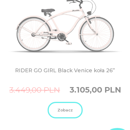
RIDER GO GIRL Black Venice
koła 26”
Original
Curre
3.449,00
PLN
3.105,00
PLN
price
price
was:
is:
3.449,00
3.105,
PLN.
PLN.
Zobacz