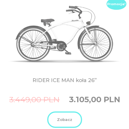
Promocja!
RIDER ICE MAN
koła 26”
Original
Curre
3.449,00
PLN
3.105,00
PLN
price
price
was:
is:
3.449,00
3.105,
PLN.
PLN.
Zobacz