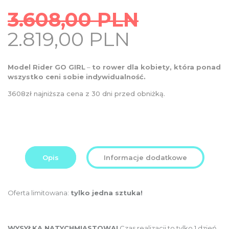
3.608,00
PLN
Original
Current
2.819,00
PLN
price
price
was:
is:
Model Rider GO GIRL
–
to rower dla kobiety, która ponad
3.608,00
wszystko ceni sobie indywidualność.
2.819,00
PLN.
PLN.
3608zł najniższa cena z 30 dni przed obniżką.
Opis
Informacje dodatkowe
Oferta limitowana:
tylko jedna sztuka!
WYSYŁKA NATYCHMIASTOWA!
Czas realizacji to tylko 1 dzień