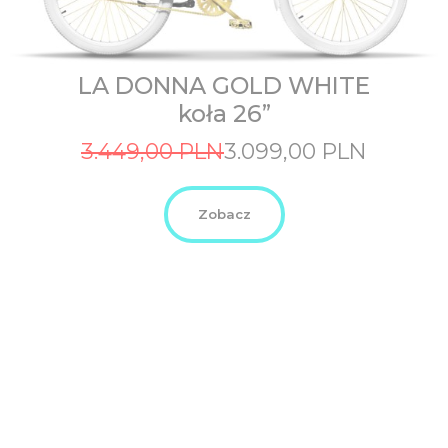
LA DONNA GOLD WHITE
koła 26”
Original
Current
3.449,00
PLN
3.099,00
PLN
price
price
was:
is:
3.449,00
3.099,00
Zobacz
PLN.
PLN.