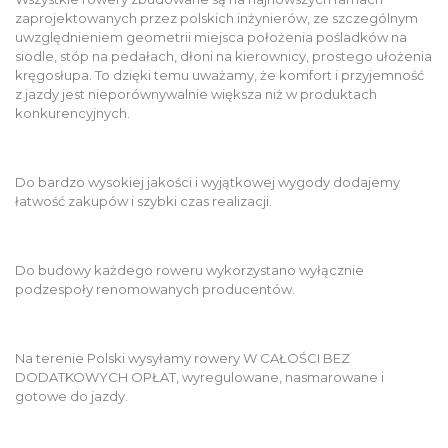
zaprojektowanych przez polskich inżynierów, ze szczególnym
uwzględnieniem geometrii miejsca położenia pośladków na
siodle, stóp na pedałach, dłoni na kierownicy, prostego ułożenia
kręgosłupa. To dzięki temu uważamy, że komfort i przyjemność
z jazdy jest nieporównywalnie większa niż w produktach
konkurencyjnych.
Do bardzo wysokiej jakości i wyjątkowej wygody dodajemy
łatwość zakupów i szybki czas realizacji.
Do budowy każdego roweru wykorzystano wyłącznie
podzespoły renomowanych producentów.
Na terenie Polski wysyłamy rowery W CAŁOŚCI BEZ
DODATKOWYCH OPŁAT, wyregulowane, nasmarowane i
gotowe do jazdy.