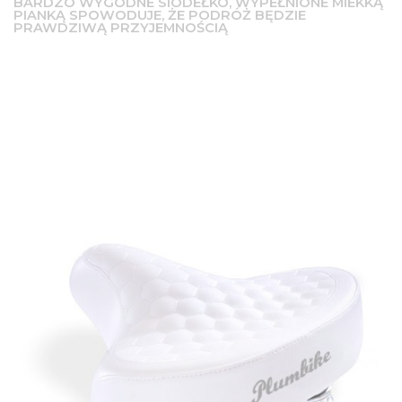
BARDZO WYGODNE SIODEŁKO, WYPEŁNIONE MIEKKĄ
PIANKĄ SPOWODUJE, ŻE PODRÓŻ BĘDZIE
PRAWDZIWĄ PRZYJEMNOŚCIĄ