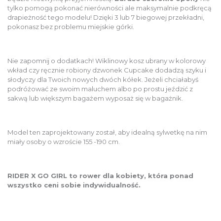
tylko pomogą pokonać nierówności ale maksymalnie podkręcą
drapieżność tego modelu! Dzięki 3 lub 7 biegowej przekładni,
pokonasz bez problemu miejskie górki.
Nie zapomnij o dodatkach! Wiklinowy kosz ubrany w kolorowy
wkład czy ręcznie robiony dzwonek Cupcake dodadzą szyku i
słodyczy dla Twoich nowych dwóch kółek. Jeżeli chciałabyś
podróżować ze swoim maluchem albo po prostu jeździć z
sakwą lub większym bagażem wyposaż się w bagażnik.
Model ten zaprojektowany został, aby idealną sylwetkę na nim
miały osoby o wzroście 155 -190 cm.
RIDER X GO GIRL to rower dla kobiety, która ponad
wszystko ceni sobie indywidualność.