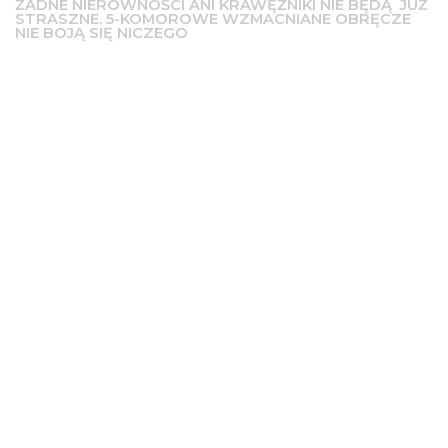
ŻADNE NIERÓWNOŚCI ANI KRAWĘŻNIKI NIE BĘDĄ JUŻ
STRASZNE. 5-KOMOROWE WZMACNIANE OBRĘCZE
NIE BOJĄ SIĘ NICZEGO