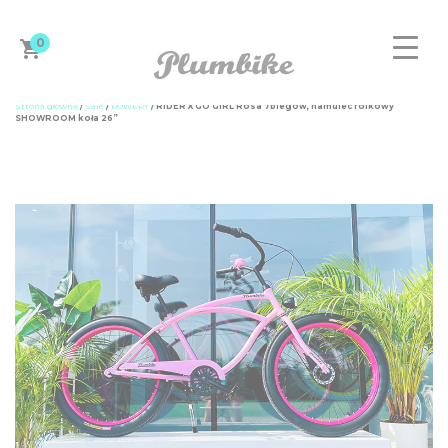
0
Strona główna
/
Sale
/
ROWERY
/ RIDER X GO GIRL Rosa 7biegów, hamulec rolkowy
SHOWROOM koła 26”
ZAPROJEKTUJ ROWER
DAMSKIE
MĘSKIE