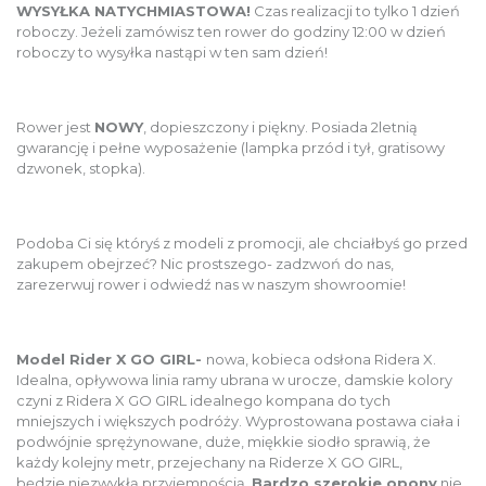
WYSYŁKA NATYCHMIASTOWA!
Czas realizacji to tylko 1 dzień
roboczy. Jeżeli zamówisz ten rower do godziny 12:00 w dzień
roboczy to wysyłka nastąpi w ten sam dzień!
Rower jest
NOWY
, dopieszczony i piękny. Posiada 2letnią
gwarancję i pełne wyposażenie (lampka przód i tył, gratisowy
dzwonek, stopka).
Podoba Ci się któryś z modeli z promocji, ale chciałbyś go przed
zakupem obejrzeć? Nic prostszego- zadzwoń do nas,
zarezerwuj rower i odwiedź nas w naszym showroomie!
Model Rider X GO GIRL-
nowa, kobieca odsłona Ridera X.
Idealna, opływowa linia ramy ubrana w urocze, damskie kolory
czyni z Ridera X GO GIRL idealnego kompana do tych
mniejszych i większych podróży. Wyprostowana postawa ciała i
podwójnie sprężynowane, duże, miękkie siodło sprawią, że
każdy kolejny metr, przejechany na Riderze X GO GIRL,
będzie niezwykłą przyjemnością.
Bardzo szerokie opony
nie