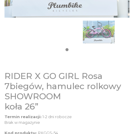
DZIECIĘCE
SALE
NOWOŚCI
ODZIEŻ
RIDER X GO GIRL Rosa
AKCESORIA
7biegów, hamulec rolkowy
SHOWROOM
KONTAKT
koła 26”
INFO
Termin realizacji:
1-2 dni robocze
Brak w magazynie
Kod produktu:
RXGGS-54