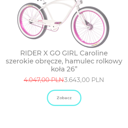
RIDER X GO GIRL Caroline
szerokie obręcze, hamulec rolkowy
koła 26”
Original
Current
4.047,00
PLN
3.643,00
PLN
price
price
was:
is:
4.047,00
3.643,00
Zobacz
PLN.
PLN.