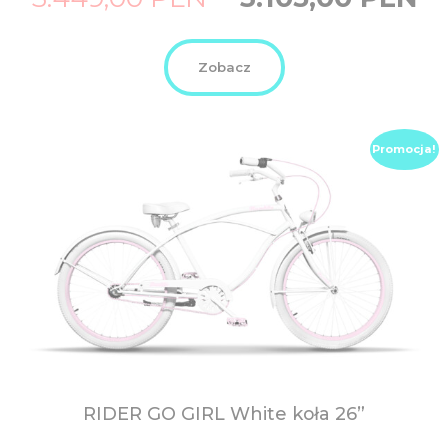
price
price
was:
is:
3.449,00
3.105,
PLN.
PLN.
Zobacz
Promocja!
RIDER GO GIRL White koła 26”