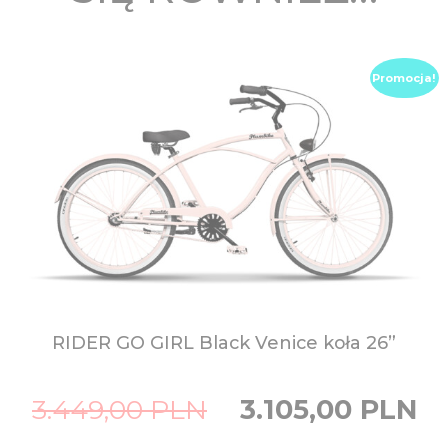
Promocja!
RIDER GO GIRL Black Venice
koła 26”
Original
Curre
3.449,00
PLN
3.105,00
PLN
price
price
was:
is:
3.449,00
3.105,