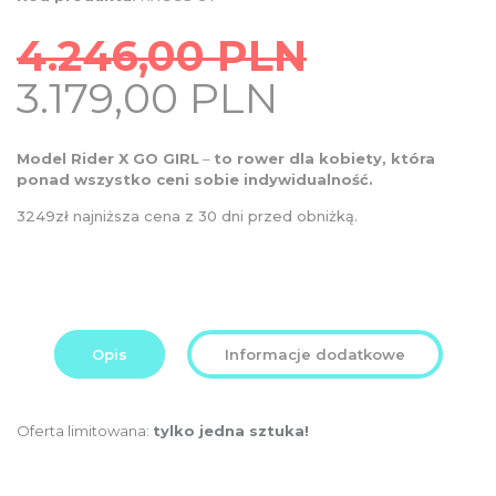
4.246,00
PLN
Original
Current
3.179,00
PLN
price
price
was:
is:
Model Rider X GO GIRL
–
to rower dla kobiety, która
4.246,00
ponad wszystko ceni sobie indywidualność.
3.179,00
PLN.
PLN.
3249zł najniższa cena z 30 dni przed obniżką.
Opis
Informacje dodatkowe
Oferta limitowana:
tylko jedna sztuka!