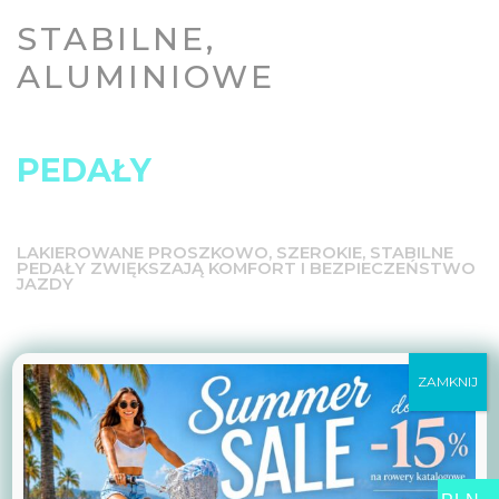
STABILNE,
ALUMINIOWE
PEDAŁY
LAKIEROWANE PROSZKOWO, SZEROKIE, STABILNE
PEDAŁY ZWIĘKSZAJĄ KOMFORT I BEZPIECZEŃSTWO
JAZDY
ZAMKNIJ