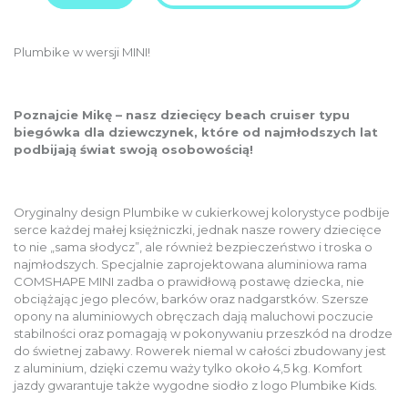
Plumbike w wersji MINI!
Poznajcie Mikę – nasz dziecięcy beach cruiser typu
biegówka dla dziewczynek, które od najmłodszych lat
podbijają świat swoją osobowością!
Oryginalny design Plumbike w cukierkowej kolorystyce podbije
serce każdej małej księżniczki, jednak nasze rowery dziecięce
to nie „sama słodycz”, ale również bezpieczeństwo i troska o
najmłodszych. Specjalnie zaprojektowana aluminiowa rama
COMSHAPE MINI zadba o prawidłową postawę dziecka, nie
obciążając jego pleców, barków oraz nadgarstków. Szersze
opony na aluminiowych obręczach dają maluchowi poczucie
stabilności oraz pomagają w pokonywaniu przeszkód na drodze
do świetnej zabawy. Rowerek niemal w całości zbudowany jest
z aluminium, dzięki czemu waży tylko około 4,5 kg. Komfort
jazdy gwarantuje także wygodne siodło z logo Plumbike Kids.