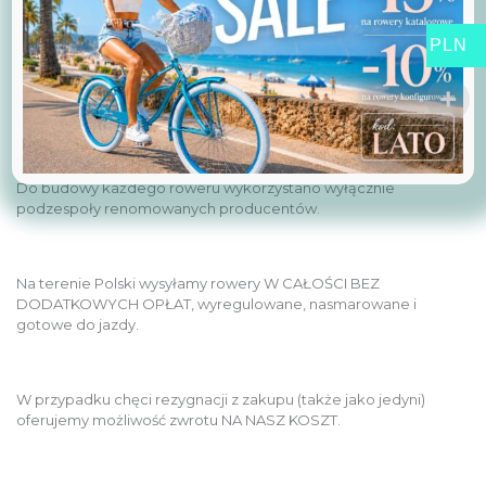
nieporównywalnie większa niż w produktach konkurencyjnych.
PLN
Do bardzo wysokiej jakości i wyjątkowej wygody dodajemy
łatwość zakupów i szybki czas realizacji.
Do budowy każdego roweru wykorzystano wyłącznie
podzespoły renomowanych producentów.
Na terenie Polski wysyłamy rowery W CAŁOŚCI BEZ
DODATKOWYCH OPŁAT, wyregulowane, nasmarowane i
gotowe do jazdy.
W przypadku chęci rezygnacji z zakupu (także jako jedyni)
oferujemy możliwość zwrotu NA NASZ KOSZT.