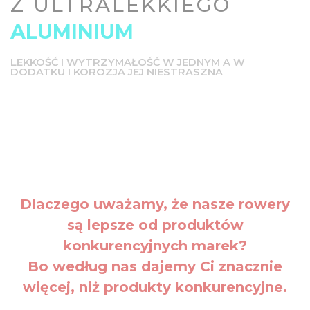
Z ULTRALEKKIEGO
ALUMINIUM
LEKKOŚĆ I WYTRZYMAŁOŚĆ W JEDNYM A W
DODATKU I KOROZJA JEJ NIESTRASZNA
Dlaczego uważamy, że nasze rowery
są lepsze od produktów
konkurencyjnych marek?
Bo według nas dajemy Ci znacznie
więcej, niż produkty konkurencyjne.