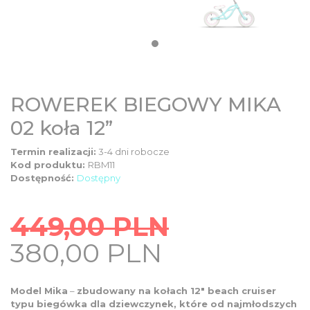
DZIECIĘCE
SALE
NOWOŚCI
ROWEREK BIEGOWY MIKA
02 koła 12”
ODZIEŻ
Termin realizacji:
3-4 dni robocze
Kod produktu:
RBM11
AKCESORIA
Dostępność:
Dostępny
449,00
PLN
KONTAKT
Original
Current
380,00
PLN
price
price
INFO
was:
is:
Model Mika
–
zbudowany na kołach 12″ beach cruiser
typu biegówka dla dziewczynek, które od najmłodszych