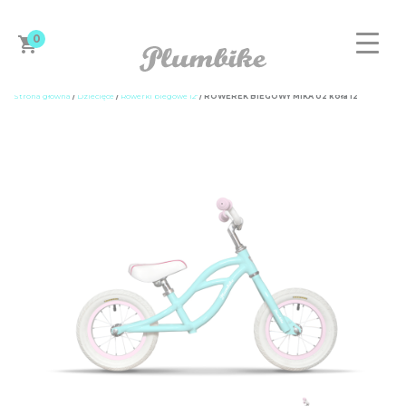
0
Strona główna
/
Dziecięce
/
Rowerki biegowe 12"
/ ROWEREK BIEGOWY MIKA 02 koła 12”
ZAPROJEKTUJ ROWER
DAMSKIE
MĘSKIE