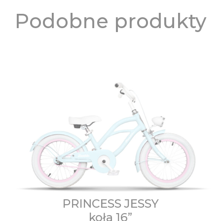
Podobne produkty
PRINCE NEMO koła 16”.
Original
Current