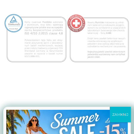
Wszystkie rowery zbudowane są na najnowszych ramach
ZAMKNIJ
zaprojektowanych przez polskich inżynierów, ze szczególnym
uwzględnieniem geometrii miejsca położenia pośladków na
siodle, dłoni na kierownicy, prostego ułożenia kręgosłupa. To
dzięki temu uważamy, że komfort i przyjemność z jazdy jest