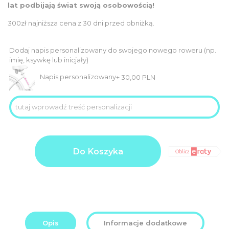
449,00
380,00
lat podbijają świat swoją osobowością!
PLN.
PLN.
300zł najniższa cena z 30 dni przed obniżką.
Dodaj napis personalizowany do swojego nowego roweru (np.
imię, ksywkę lub inicjały)
Napis personalizowany
+
30,00
PLN
ilość
Product
380,00
ROWEREK
Do Koszyka
price
PLN
BIEGOWY
MIKA
Additional
0,00
02
options
koła
PLN
total:
12”
Order
380,00
total:
PLN
Opis
Informacje dodatkowe