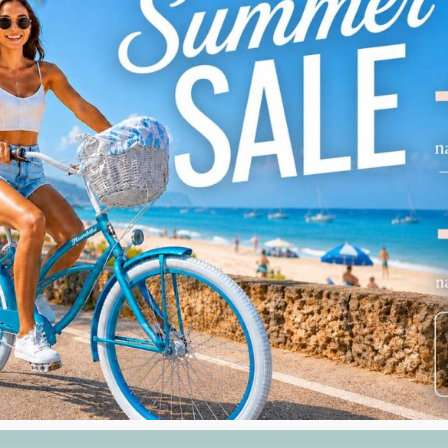
69,00
PLN
Zobacz
Podobne produkty