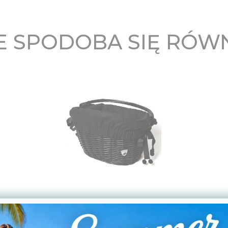
 SPODOBA SIĘ RÓW
Wkład do kosza Emma Black