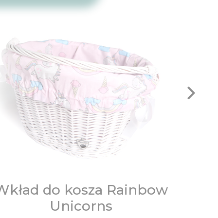
Wkład do kosza Rainbow
Na
Unicorns