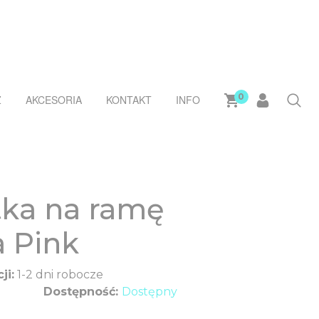
0
Ż
AKCESORIA
KONTAKT
INFO
tka na ramę
 Pink
ji:
1-2 dni robocze
Dostępność:
Dostępny