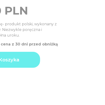
0
PLN
ę- produkt polski, wykonany z
y. Niezwykle poręczna i
łna uroku.
a cena z 30 dni przed obniżką
Koszyka