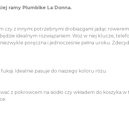
iej ramy Plumbike La Donna.
kiem czy z innymi potrzebnymi drobiazgami jadąc rower
r będzie idealnym rozwiązaniem. Woź w niej klucze, tel
 niezwykle poręczna i jednocześnie pełna uroku. Zdec
ksji. Idealnie pasuje do naszego koloru różu.
wać z pokrowcem na siodło czy wkładem do koszyka w t
ce.