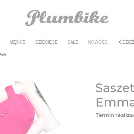
MĘSKIE
DZIECIĘCE
SALE
NOWOŚCI
ODZIE
Pink
Sasze
Emma
Termin realizac