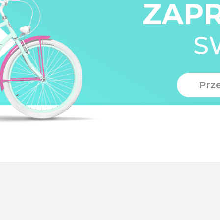
ZAP
S
Prz