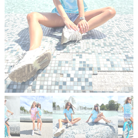
DZIECIĘCE
SALE
NOWOŚCI
ODZIEŻ
AKCESORIA
KONTAKT
INFO