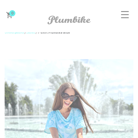
0
Strona główna
/
Odzież
/ T-shirt Plumbike Blue
ZAPROJEKTUJ ROWER
DAMSKIE
MĘSKIE