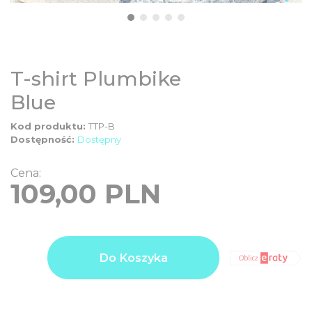
T-shirt Plumbike
Blue
Kod produktu:
TTP-B
Dostępność:
Dostępny
Cena:
109,00
PLN
ilość
Product
109,00
T-
Do Koszyka
price
PLN
shirt
Plumbike
Additional
0,00
Blue
options
PLN