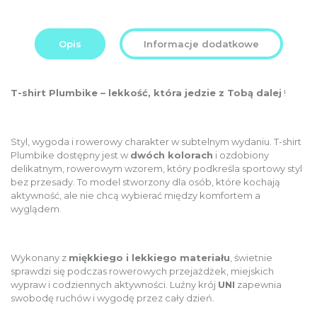
total:
Order
109,00
total:
PLN
Opis
Informacje dodatkowe
T-shirt Plumbike – lekkość, która jedzie z Tobą dalej
!
Styl, wygoda i rowerowy charakter w subtelnym wydaniu. T-shirt
Plumbike dostępny jest w
dwóch kolorach
i ozdobiony
delikatnym, rowerowym wzorem, który podkreśla sportowy styl
bez przesady. To model stworzony dla osób, które kochają
aktywność, ale nie chcą wybierać między komfortem a
wyglądem.
Wykonany z
miękkiego i lekkiego materiału
, świetnie
sprawdzi się podczas rowerowych przejażdżek, miejskich
wypraw i codziennych aktywności. Luźny krój
UNI
zapewnia
swobodę ruchów i wygodę przez cały dzień.