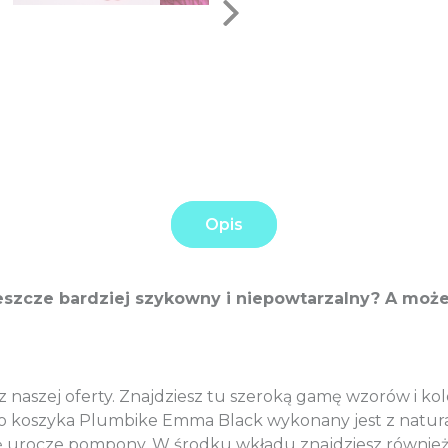
Opis
eszcze bardziej szykowny i niepowtarzalny? A moż
 naszej oferty. Znajdziesz tu szeroką gamę wzorów i kol
o koszyka Plumbike Emma Black wykonany jest z natur
ę urocze pompony. W środku wkładu znajdziesz również 