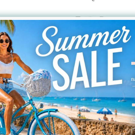
Saszetka na ramę Emma Black.
69,00
PLN
Zobacz