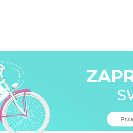
ZAP
S
Prz