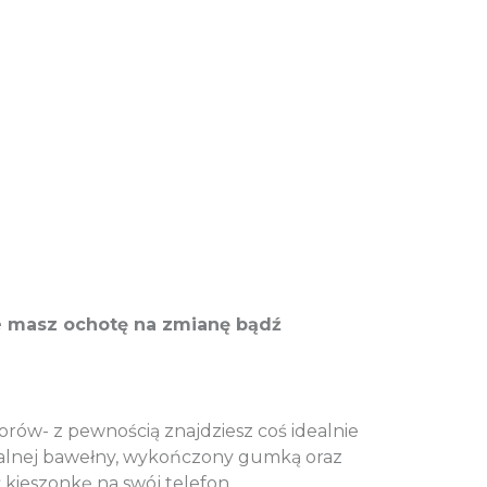
e masz ochotę na zmianę bądź
orów- z pewnością znajdziesz coś idealnie
alnej bawełny, wykończony gumką oraz
kieszonkę na swój telefon.