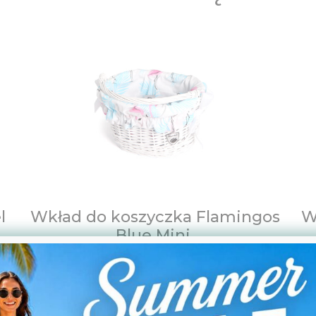
l
Wkład do koszyczka Flamingos
W
Blue Mini.
49,00
PLN