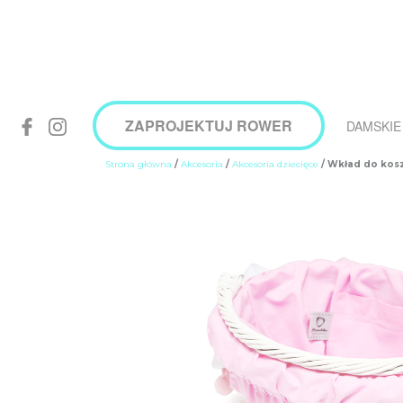
ZAPROJEKTUJ ROWER
DAMSKIE
Strona główna
/
Akcesoria
/
Akcesoria dziecięce
/ Wkład do kos