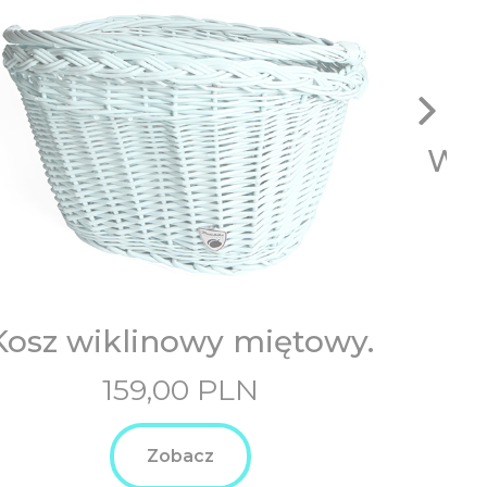
Wkł
Kosz wiklinowy miętowy.
159,00
PLN
Zobacz