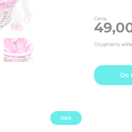
Cena:
49,0
Oryginalny wkła
ilość
Product
49,00
Do 
Wkład
price
PLN
do
Additional
0,00
koszyczka
options
PLN
Emma
total:
Rose
Order
49,00
Mini
total:
Opis
PLN