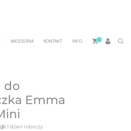
0
Ż
AKCESORIA
KONTAKT
INFO
 do
czka Emma
Mini
ji:
1 dzień roboczy