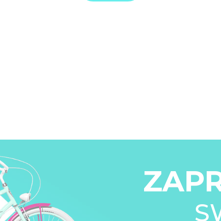
ZAP
S