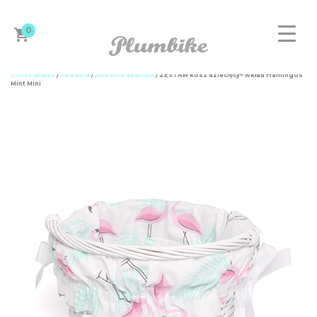
0
Strona główna
/
Akcesoria
/
Akcesoria dziecięce
/ ZESTAW kosz dziecięcy+ wkład Flamingos
Mint Mini
ZAPROJEKTUJ ROWER
DAMSKIE
MĘSKIE