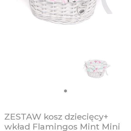
DZIECIĘCE
SALE
NOWOŚCI
ODZIEŻ
AKCESORIA
KONTAKT
INFO
ZESTAW kosz dziecięcy+
wkład Flamingos Mint Mini