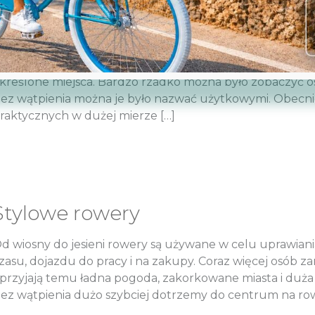
Rower damski
oda na prowadzenie zdrowego stylu życia odmieniła na
eździło rowerami. Służyły one przede wszystkim na dojazd
kreślone miejsca. Bardzo rzadko można było zobaczyć o
ez wątpienia można je było nazwać użytkowymi. Obecni
raktycznych w dużej mierze […]
Stylowe rowery
d wiosny do jesieni rowery są używane w celu uprawian
zasu, dojazdu do pracy i na zakupy. Coraz więcej osób z
przyjają temu ładna pogoda, zakorkowane miasta i duża 
ez wątpienia dużo szybciej dotrzemy do centrum na ro