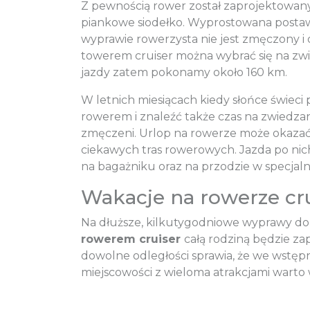
Z pewnością rower został zaprojektowan
piankowe siodełko. Wyprostowana postawa
wyprawie rowerzysta nie jest zmęczony i 
towerem cruiser można wybrać się na zwi
jazdy zatem pokonamy około 160 km.
W letnich miesiącach kiedy słońce świeci
rowerem i znaleźć także czas na zwiedzan
zmęczeni. Urlop na rowerze może okazać
ciekawych tras rowerowych. Jazda po nic
na bagażniku oraz na przodzie w specjal
Wakacje na rowerze crui
Na dłuższe, kilkutygodniowe wyprawy do
rowerem cruiser
całą rodziną będzie z
dowolne odległości sprawia, że we wstęp
miejscowości z wieloma atrakcjami warto w