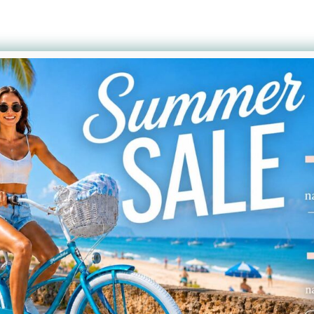
OSTATNIE POSTY
Damskie rowery miejskie
amskie rowery miejskie są wygodne i bezpieczne. Maj
amę i światło z przodu i z tyłu. Wszystkie te elementy w
omfort jazdy. Dodatkowo w damskich rowerach miejskic
tandardowej wersji rower ma trzy przerzutki. Rowerzys
ersję z siedmiobiegową przekładnią. […]