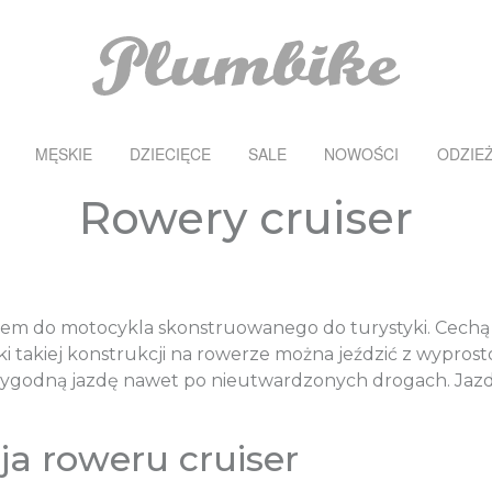
MĘSKIE
DZIECIĘCE
SALE
NOWOŚCI
ODZIE
Rowery cruiser
m do motocykla skonstruowanego do turystyki. Cechą c
ki takiej konstrukcji na rowerze można jeździć z wypros
wygodną jazdę nawet po nieutwardzonych drogach. Jazd
ja roweru cruiser