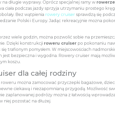
y na długie wyprawy. Oprócz specjalnej ramy w
rowerze
 ciała podczas jazdy sprzyja utrzymaniu prostego krę
obolały. Bez wątpienia
rowery cruiser
sprawdzą się podc
edzanie Polski i Europy. Jadąc rekreacyjnie można poko
 przez wiele godzin, można pozwolić sobie na przemiesz
ie. Dzięki konstrukcji
roweru cruiser
po pokonaniu nawe
 się trafionym pomysłem. W miejscowościach nadmorskic
h jest bezpieczna i wygodna. Rowery cruiser mają możli
nym koszu.
ser dla całej rodziny
 roweru można zamocować przyczepki bagażowe, dziecię
apewne ciekawą i niezapomnianą przygodą. Możliwość s
nie zaplanowanej podróży można z łatwością wprowadza
 niej pozostać na dłużej.