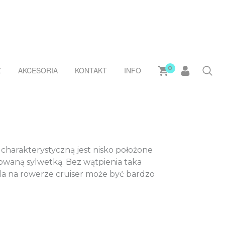
0
Ż
AKCESORIA
KONTAKT
INFO
harakterystyczną jest nisko położone
towaną sylwetką. Bez wątpienia taka
a na rowerze cruiser może być bardzo