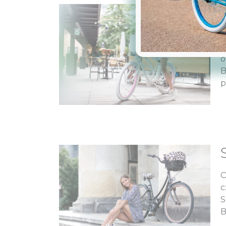
M
j
o
B
p
O
c
S
B