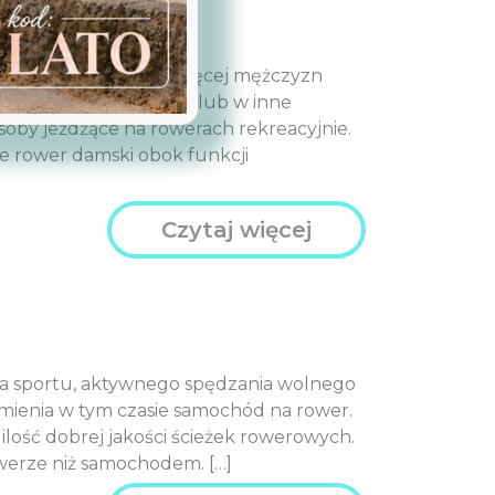
wyki Polek. Dawniej więcej mężczyzn
y do pracy, na działkę lub w inne
soby jeżdżące na rowerach rekreacyjnie.
e rower damski obok funkcji
Czytaj więcej
ia sportu, aktywnego spędzania wolnego
amienia w tym czasie samochód na rower.
ilość dobrej jakości ścieżek rowerowych.
werze niż samochodem. […]