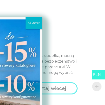
ZAMKNIJ
ą zamontowane wygodne siodełka, mocną
pływają bez wątpienia na bezpieczeństwo i
h zostały zamontowane przerzutki. W
tki bardziej doświadczone mogą wybrać
PLN
Czytaj więcej