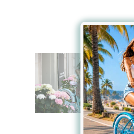
D
r
k
s
w