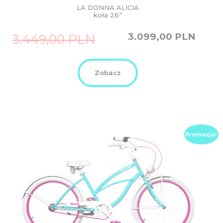
LA DONNA ALICIA
koła 26”
Original
Current
3.099,00
PLN
3.449,00
PLN
price
price
was:
is:
3.449,00
3.099,00
PLN.
PLN.
Zobacz
Promocja!