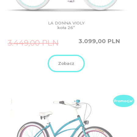
LA DONNA VIOLY
koła 26”
Original
Current
3.099,00
PLN
3.449,00
PLN
price
price
was:
is:
3.449,00
3.099,00
PLN.
PLN.
Zobacz
Promocja!