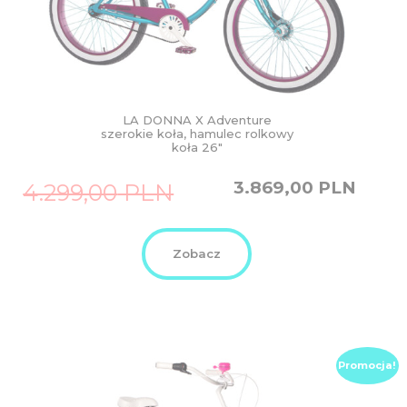
LA DONNA X Adventure
szerokie koła, hamulec rolkowy
koła 26″
Original
Current
3.869,00
PLN
4.299,00
PLN
price
price
was:
is:
4.299,00
3.869,00
PLN.
PLN.
Zobacz
Promocja!