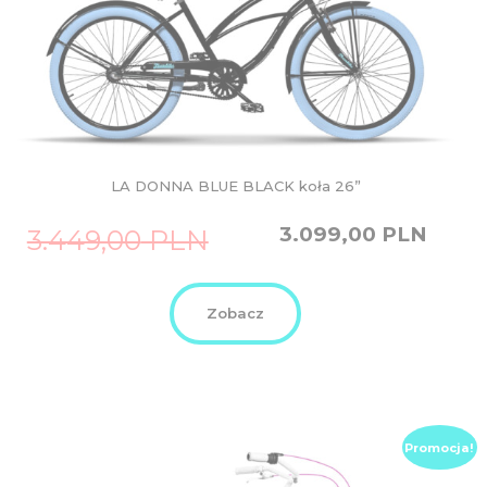
LA DONNA BLUE BLACK koła 26”
Original
Current
3.099,00
PLN
3.449,00
PLN
price
price
was:
is:
3.449,00
3.099,00
PLN.
PLN.
Zobacz
Promocja!