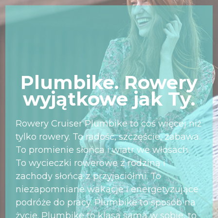
Plumbike. Rowery
wyjątkowe jak Ty.
Rowery Cruiser Plumbike to coś więcej niż
tylko rowery. To radość, szczęście, zabawa.
To promienie słońca i wiatr we włosach.
To wycieczki rowerowe z rodziną i
zachody słońca z przyjaciółmi. To
niezapomniane wakacje i energetyzujące
podróże do pracy. Plumbike to sposób na
życie. Plumbike to klasa sama w sobie, to