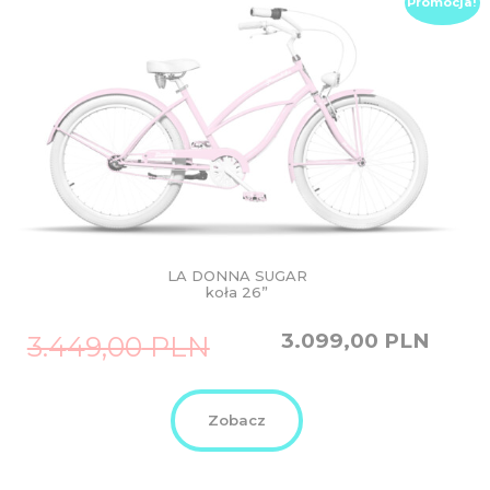
Promocja!
LA DONNA SUGAR
koła 26”
Original
Current
3.099,00
PLN
3.449,00
PLN
price
price
was:
is:
3.449,00
3.099,00
PLN.
PLN.
Zobacz