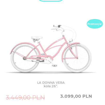
Promocja!
LA DONNA VERA
koła 26”.
Original
Current
3.099,00
PLN
3.449,00
PLN
price
price
was:
is: