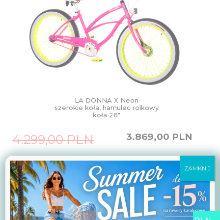
LA DONNA X Neon
szerokie koła, hamulec rolkowy
koła 26″
Original
Current
3.869,00
PLN
4.299,00
PLN
price
price
was:
is:
4.299,00
3.869,00
PLN.
PLN.
ZAMKNIJ
Zobacz