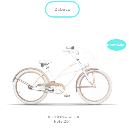
3.449,00
3.099,00
PLN.
PLN.
Zobacz
Promocja!
LA DONNA ALBA
koła 26”