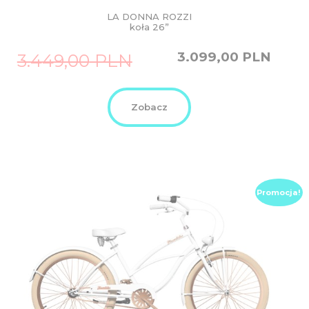
LA DONNA ROZZI
koła 26”
Original
Current
3.099,00
PLN
3.449,00
PLN
price
price
was:
is:
3.449,00
3.099,00
PLN.
PLN.
Zobacz
Promocja!