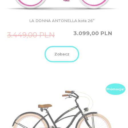
LA DONNA ANTONELLA koła 26”
Original
Current
3.099,00
PLN
3.449,00
PLN
price
price
was:
is:
3.449,00
3.099,00
PLN.
PLN.
Zobacz
Promocja!