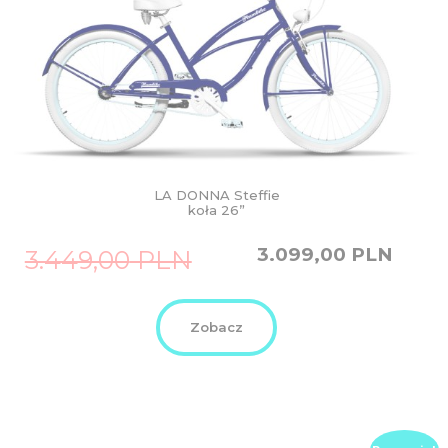
LA DONNA Steffie
koła 26”
Original
Current
3.099,00
PLN
3.449,00
PLN
price
price
was:
is:
3.449,00
3.099,00
PLN.
PLN.
Zobacz