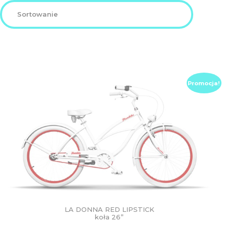
DZIECIĘCE
SALE
NOWOŚCI
Promocja!
ODZIEŻ
AKCESORIA
KONTAKT
INFO
LA DONNA RED LIPSTICK
koła 26”