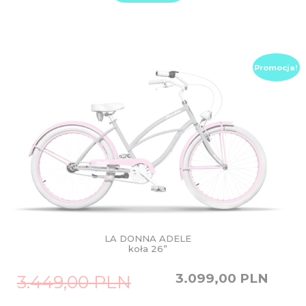
Promocja!
LA DONNA ADELE
koła 26”
Original
Current
3.099,00
PLN
3.449,00
PLN
price
price
was:
is: