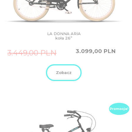
LA DONNA ARIA
koła 26”
Original
Current
3.099,00
PLN
3.449,00
PLN
price
price
was:
is:
3.449,00
3.099,00
PLN.
PLN.
Zobacz
Promocja!