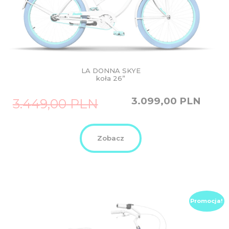
LA DONNA SKYE
koła 26”
Original
Current
3.099,00
PLN
3.449,00
PLN
price
price
was:
is:
3.449,00
3.099,00
PLN.
PLN.
Zobacz
Promocja!