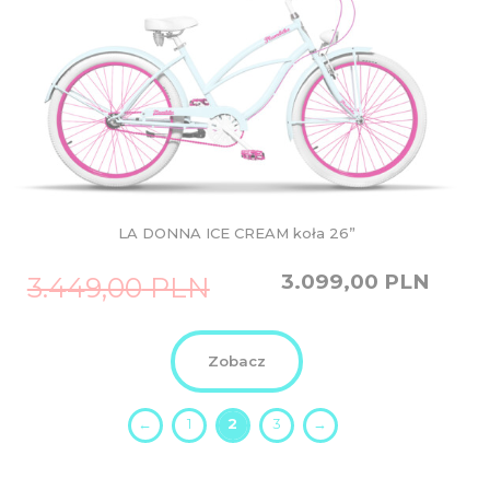
LA DONNA ICE CREAM koła 26”
Original
Current
3.099,00
PLN
3.449,00
PLN
price
price
was:
is:
3.449,00
3.099,00
PLN.
PLN.
Zobacz
←
1
2
3
→