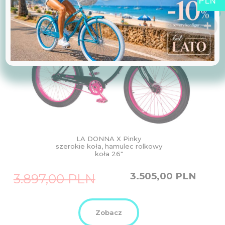
PLN
Promocja!
LA DONNA X Pinky
szerokie koła, hamulec rolkowy
koła 26″
Original
Current
3.505,00
PLN
3.897,00
PLN
price
price
was:
is:
3.897,00
3.505,00
PLN.
PLN.
Zobacz