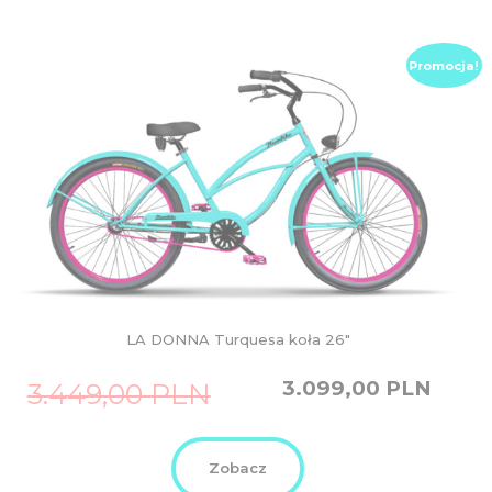
Promocja!
LA DONNA Turquesa koła 26″
Original
Current
3.099,00
PLN
3.449,00
PLN
price
price
was:
is:
3.449,00
3.099,00
PLN.
PLN.
Zobacz