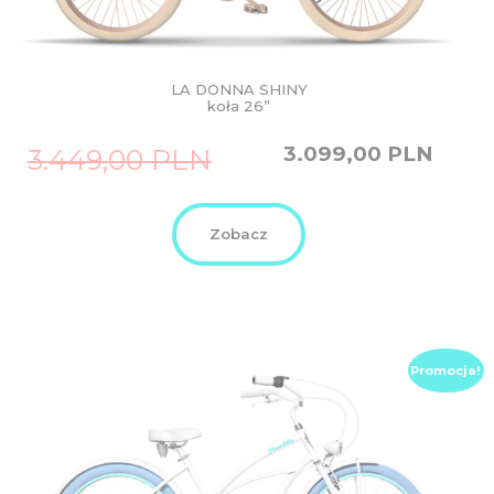
LA DONNA SHINY
koła 26”
Original
Current
3.099,00
PLN
3.449,00
PLN
price
price
was:
is:
3.449,00
3.099,00
PLN.
PLN.
Zobacz
Promocja!