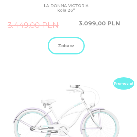
LA DONNA VICTORIA
koła 26”
Original
Current
3.099,00
PLN
3.449,00
PLN
price
price
was:
is:
3.449,00
3.099,00
PLN.
PLN.
Zobacz
Promocja!