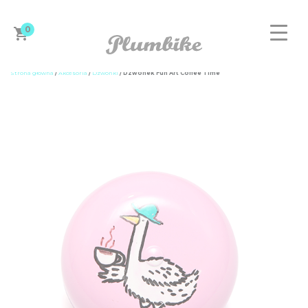
0
Strona główna
/
Akcesoria
/
Dzwonki
/ Dzwonek Fun Art Coffee Time
ZAPROJEKTUJ ROWER
DAMSKIE
MĘSKIE