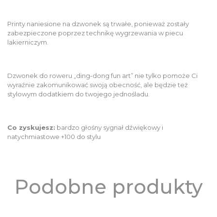
Printy naniesione na dzwonek są trwałe, ponieważ zostały
zabezpieczone poprzez technikę wygrzewania w piecu
lakierniczym.
Dzwonek do roweru „ding-dong fun art” nie tylko pomoże Ci
wyraźnie zakomunikować swoją obecność, ale będzie też
stylowym dodatkiem do twojego jednośladu.
Co zyskujesz:
bardzo głośny sygnał dźwiękowy i
natychmiastowe +100 do stylu
Podobne produkty