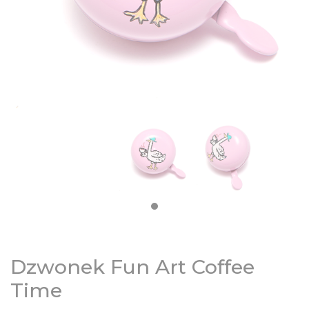
DZIECIĘCE
SALE
NOWOŚCI
ODZIEŻ
AKCESORIA
KONTAKT
Dzwonek Fun Art Coffee
INFO
Time