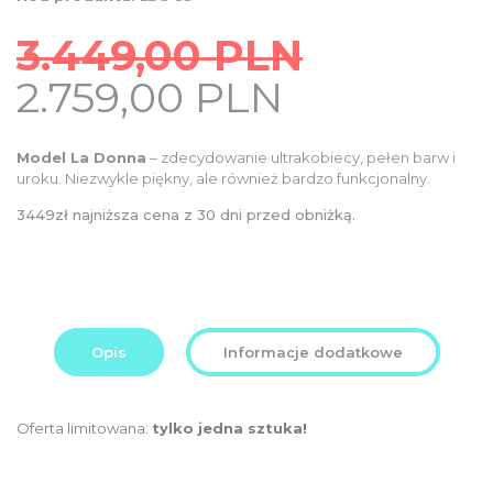
3.449,00
PLN
Original
Current
2.759,00
PLN
price
price
was:
is:
Model La Donna
– zdecydowanie ultrakobiecy, pełen barw i
3.449,00
uroku. Niezwykle piękny, ale również bardzo funkcjonalny.
2.759,00
PLN.
PLN.
3449zł najniższa cena z 30 dni przed obniżką.
Opis
Informacje dodatkowe
Oferta limitowana:
tylko jedna sztuka!