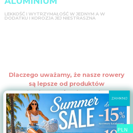
ALUMINIUM
LEKKOŚĆ I WYTRZYMAŁOŚĆ W JEDNYM A W
DODATKU I KOROZJA JEJ NIESTRASZNA
Dlaczego uważamy, że nasze rowery
są lepsze od produktów
konkurencyjnych marek?
ZAMKNIJ
Bo według nas dajemy Ci znacznie
więcej, niż produkty konkurencyjne.
PLN