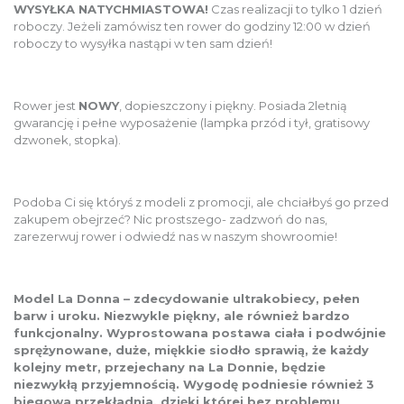
WYSYŁKA NATYCHMIASTOWA!
Czas realizacji to tylko 1 dzień
roboczy. Jeżeli zamówisz ten rower do godziny 12:00 w dzień
roboczy to wysyłka nastąpi w ten sam dzień!
Rower jest
NOWY
, dopieszczony i piękny. Posiada 2letnią
gwarancję i pełne wyposażenie (lampka przód i tył, gratisowy
dzwonek, stopka).
Podoba Ci się któryś z modeli z promocji, ale chciałbyś go przed
zakupem obejrzeć? Nic prostszego- zadzwoń do nas,
zarezerwuj rower i odwiedź nas w naszym showroomie!
Model La Donna – zdecydowanie ultrakobiecy, pełen
barw i uroku. Niezwykle piękny, ale również bardzo
funkcjonalny. Wyprostowana postawa ciała i podwójnie
sprężynowane, duże, miękkie siodło sprawią, że każdy
kolejny metr, przejechany na La Donnie, będzie
niezwykłą przyjemnością. Wygodę podniesie również 3
biegowa przekładnia, dzięki której bez problemu