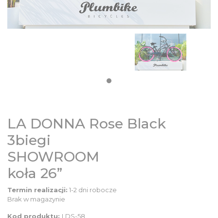
DZIECIĘCE
SALE
NOWOŚCI
ODZIEŻ
LA DONNA Rose Black
AKCESORIA
3biegi
SHOWROOM
KONTAKT
koła 26”
INFO
Termin realizacji:
1-2 dni robocze
Brak w magazynie
Kod produktu:
LDS-58