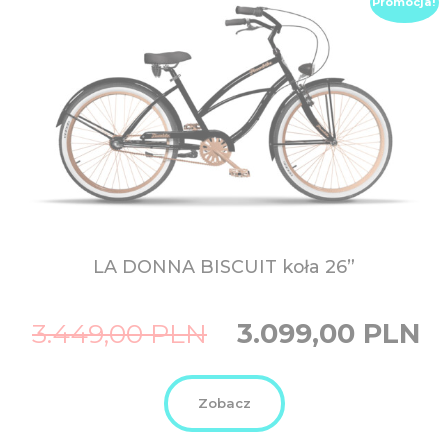
Promocja!
LA DONNA BISCUIT koła 26”
Original
Curr
3.449,00
PLN
3.099,00
PLN
price
price
was:
is:
3.449,00
3.099
PLN.
PLN.
Zobacz