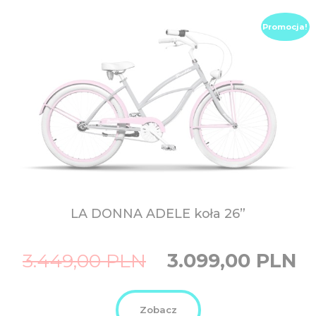
Promocja!
LA DONNA ADELE
koła 26”
Original
Curr
3.449,00
PLN
3.099,00
PLN
price
price
was:
is:
3.449,00
3.099
PLN.
PLN.
Zobacz