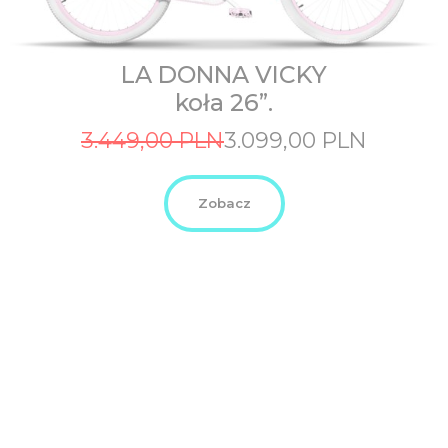
LA DONNA VICKY
koła 26”.
Original
Current
3.449,00
PLN
3.099,00
PLN
price
price
was:
is:
3.449,00
3.099,00
Zobacz
PLN.
PLN.