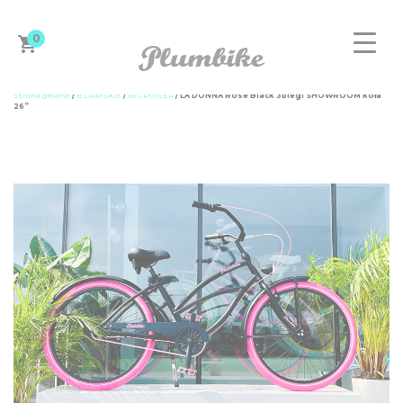
0
Strona główna
/
B DAMSKIE
/
B1 CRUISER
/ LA DONNA Rose Black 3biegi SHOWROOM koła
26”
ZAPROJEKTUJ ROWER
DAMSKIE
MĘSKIE