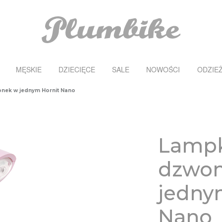
MĘSKIE
DZIECIĘCE
SALE
NOWOŚCI
ODZIE
onek w jednym Hornit Nano
Lampk
dzwo
jedny
Nano