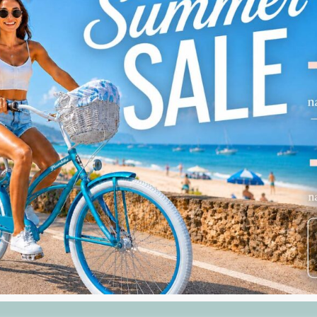
zadbaliśmy o bezpieczeństwo.
Dlatego Mini Hornit Nan
ego samego powodu Mini Hornit Nano ma certyfikat IP33
odczas ulewy).
Podobne produkty