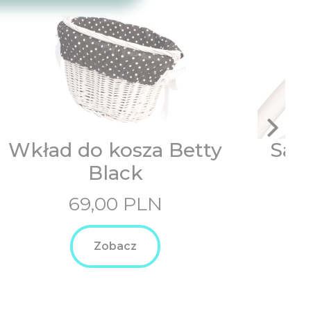
Wkład do kosza Betty
Sas
Black
69,00
PLN
6
Zobacz