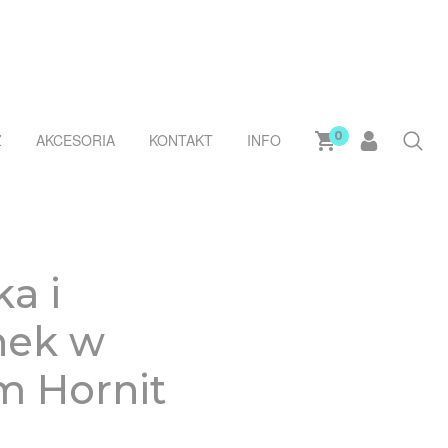
0
Ż
AKCESORIA
KONTAKT
INFO
a i
nek w
m Hornit