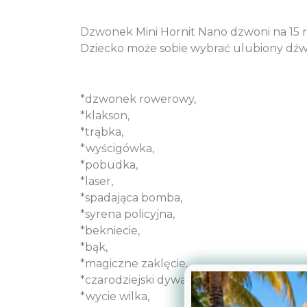
Dzwonek Mini Hornit Nano dzwoni na 15 
Dziecko może sobie wybrać ulubiony dźwię
*dzwonek rowerowy,
*klakson,
*trąbka,
*wyścigówka,
*pobudka,
*laser,
*spadająca bomba,
*syrena policyjna,
*bekniecie,
*bąk,
*magiczne zaklęcie,
*czarodziejski dywan,
*wycie wilka,