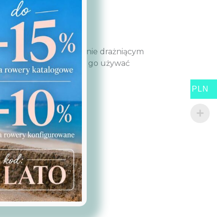
o świeci bezpiecznym, nie drażniącym
. Co to oznacza? Można go używać
PLN