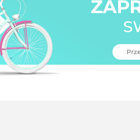
ZAP
S
Prz