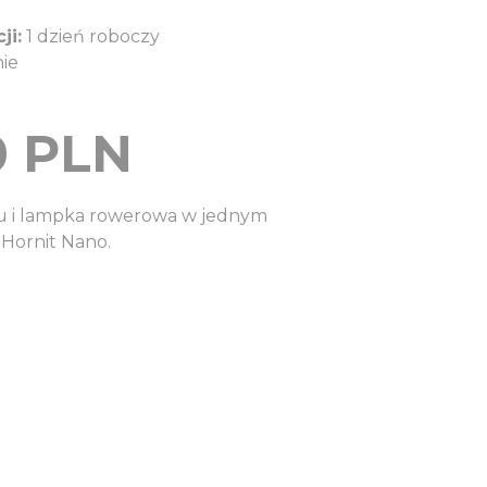
ji:
1 dzień roboczy
ie
0
PLN
ku i lampka rowerowa w jednym
 Hornit Nano.