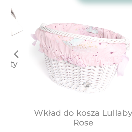
etty
urrent
rice
:
Wkład do kosza Lullab
9,00
Rose
LN.