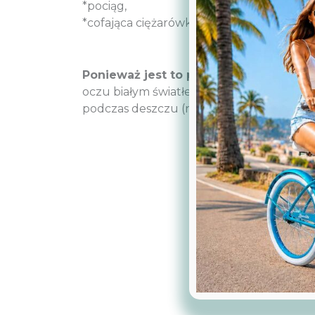
*pociąg,
*cofająca ciężarówka.
Ponieważ jest to produkt dla dzieci 
oczu białym światłem (10 lumenów). Z t
podczas deszczu (raczej drobnego, nie p