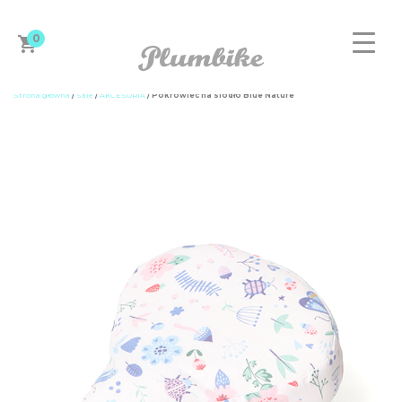
0
Strona główna
/
Sale
/
AKCESORIA
/ Pokrowiec na siodło Blue Nature
ZAPROJEKTUJ ROWER
DAMSKIE
MĘSKIE