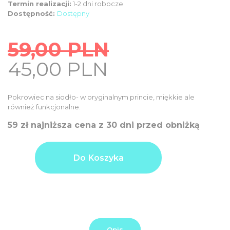
Termin realizacji:
1-2 dni robocze
Dostępność:
Dostępny
59,00
PLN
Original
Current
45,00
PLN
price
price
was:
is:
Pokrowiec na siodło- w oryginalnym princie, miękkie ale
59,00
również funkcjonalne.
45,00
PLN.
PLN.
59 zł najniższa cena z 30 dni przed obniżką
ilość
Product
45,00
Pokrowiec
Do Koszyka
price
PLN
na
siodło
Additional
0,00
Blue
options
Nature
PLN
total:
Order
45,00
total:
PLN
Opis