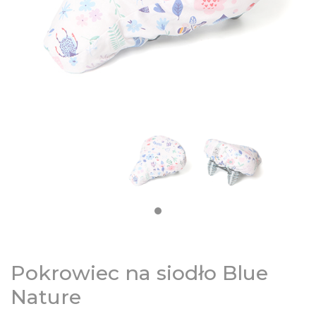
DZIECIĘCE
SALE
NOWOŚCI
ODZIEŻ
AKCESORIA
KONTAKT
Pokrowiec na siodło Blue
INFO
Nature