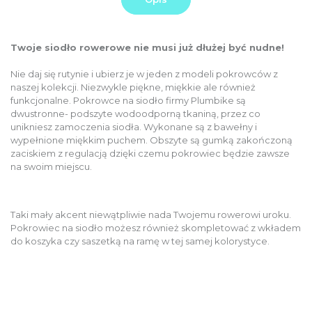
Twoje siodło rowerowe nie musi już dłużej być nudne!
Nie daj się rutynie i ubierz je w jeden z modeli pokrowców z
naszej kolekcji. Niezwykle piękne, miękkie ale również
funkcjonalne. Pokrowce na siodło firmy Plumbike są
dwustronne- podszyte wodoodporną tkaniną, przez co
unikniesz zamoczenia siodła. Wykonane są z bawełny i
wypełnione miękkim puchem. Obszyte są gumką zakończoną
zaciskiem z regulacją dzięki czemu pokrowiec będzie zawsze
na swoim miejscu.
Taki mały akcent niewątpliwie nada Twojemu rowerowi uroku.
Pokrowiec na siodło możesz również skompletować z wkładem
do koszyka czy saszetką na ramę w tej samej kolorystyce.