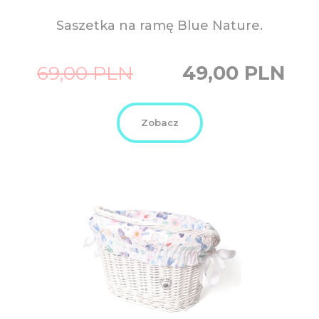
Saszetka na ramę Blue Nature.
Original
Current
69,00
PLN
49,00
PLN
price
price
was:
is:
69,00
49,00
PLN.
PLN.
Zobacz