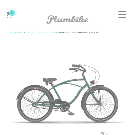
0
Strona główna
/
C MĘSKIE
/
C1 CRUISER
/ RIDER GREEN DREAM koła 26”
ZAPROJEKTUJ ROWER
DAMSKIE
MĘSKIE