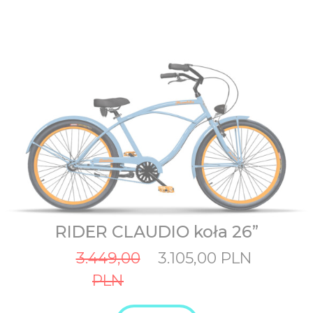
RIDER CLAUDIO koła 26”
Original
Current
3.449,00
3.105,00
PLN
price
price
PLN
was:
is:
3.449,00
3.105,00
PLN.
PLN.