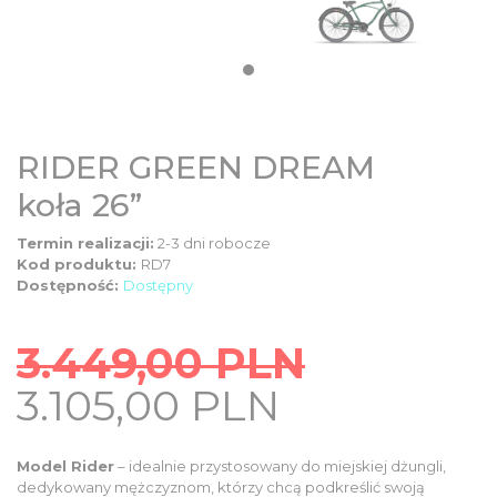
DZIECIĘCE
SALE
NOWOŚCI
RIDER GREEN DREAM
koła 26”
ODZIEŻ
Termin realizacji:
2-3 dni robocze
Kod produktu:
RD7
AKCESORIA
Dostępność:
Dostępny
3.449,00
PLN
KONTAKT
Original
Current
3.105,00
PLN
price
price
INFO
was:
is:
Model Rider
– idealnie przystosowany do miejskiej dżungli,
dedykowany mężczyznom, którzy chcą podkreślić swoją