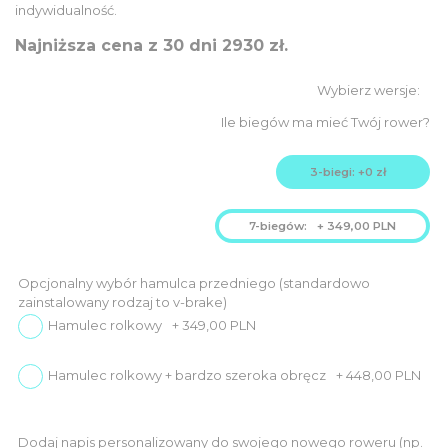
3.449,00
3.105,00
indywidualność.
PLN.
PLN.
Najniższa cena z 30 dni 2930 zł.
Ile biegów ma mieć Twój rower?
3-biegi: +0 zł
7-biegów:
+
349,00
PLN
Opcjonalny wybór hamulca przedniego (standardowo
zainstalowany rodzaj to v-brake)
Hamulec rolkowy
+
349,00
PLN
Hamulec rolkowy + bardzo szeroka obręcz
+
448,00
PLN
Dodaj napis personalizowany do swojego nowego roweru (np.