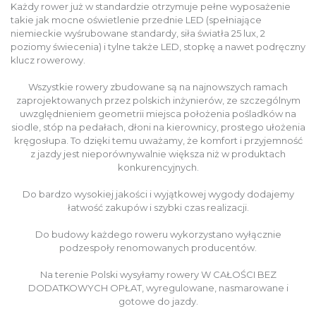
Każdy rower już w standardzie otrzymuje pełne wyposażenie
takie jak mocne oświetlenie przednie LED (spełniające
niemieckie wyśrubowane standardy, siła światła 25 lux, 2
poziomy świecenia) i tylne także LED, stopkę a nawet podręczny
klucz rowerowy.
Wszystkie rowery zbudowane są na najnowszych ramach
zaprojektowanych przez polskich inżynierów, ze szczególnym
uwzględnieniem geometrii miejsca położenia pośladków na
siodle, stóp na pedałach, dłoni na kierownicy, prostego ułożenia
kręgosłupa. To dzięki temu uważamy, że komfort i przyjemność
z jazdy jest nieporównywalnie większa niż w produktach
konkurencyjnych.
Do bardzo wysokiej jakości i wyjątkowej wygody dodajemy
łatwość zakupów i szybki czas realizacji.
Do budowy każdego roweru wykorzystano wyłącznie
podzespoły renomowanych producentów.
Na terenie Polski wysyłamy rowery W CAŁOŚCI BEZ
DODATKOWYCH OPŁAT, wyregulowane, nasmarowane i
gotowe do jazdy.