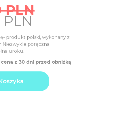
0
PLN
nal
Current
0
PLN
price
is:
ę- produkt polski, wykonany z
0
49,00
y. Niezwykle poręczna i
PLN.
łna uroku.
a cena z 30 dni przed obniżką
Koszyka