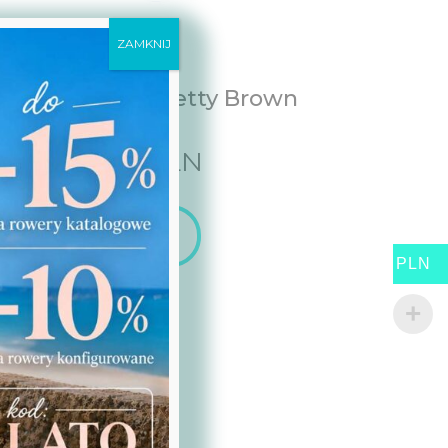
ZAMKNIJ
ład do kosza Betty Brown
69,00
PLN
Zobacz
PLN