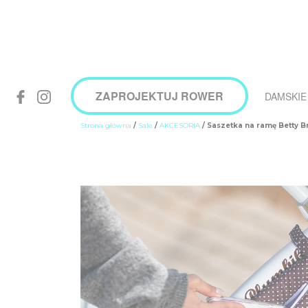
ZAPROJEKTUJ ROWER
DAMSKIE
Strona główna
/
Sale
/
AKCESORIA
/ Saszetka na ramę Betty 