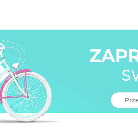
ZAP
S
Prz