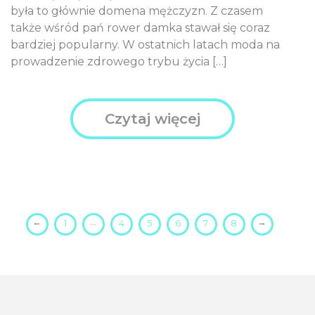
była to głównie domena mężczyzn. Z czasem
także wśród pań rower damka stawał się coraz
bardziej popularny. W ostatnich latach moda na
prowadzenie zdrowego trybu życia […]
Czytaj więcej
←
…
→
1
4
5
6
7
8