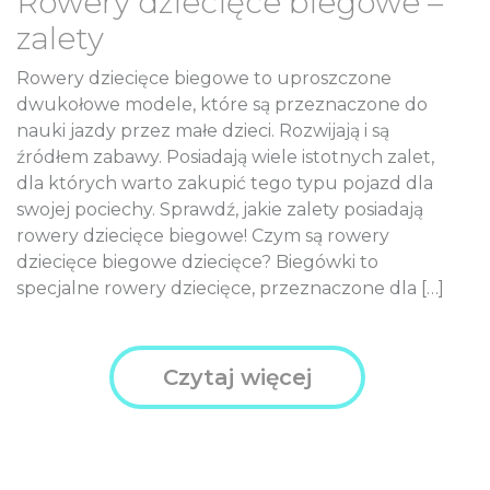
Rowery dziecięce biegowe –
DZIECIĘCE
zalety
SALE
Rowery dziecięce biegowe to uproszczone
dwukołowe modele, które są przeznaczone do
nauki jazdy przez małe dzieci. Rozwijają i są
NOWOŚCI
źródłem zabawy. Posiadają wiele istotnych zalet,
dla których warto zakupić tego typu pojazd dla
swojej pociechy. Sprawdź, jakie zalety posiadają
ODZIEŻ
rowery dziecięce biegowe! Czym są rowery
dziecięce biegowe dziecięce? Biegówki to
AKCESORIA
specjalne rowery dziecięce, przeznaczone dla […]
KONTAKT
Czytaj więcej
INFO