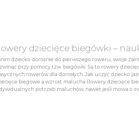
owery dziecięce biegówki – nau
nim dziecko dorośnie do pierwszego roweru, swoje zai
zwinąć przy pomocy tzw. biegówki. Są to rowery dziec
asycznych rowerów dla dorosłych. Jak uczyć dziecko j
iecięce biegowe a wzrost malucha Rowery dziecięce b
dywidualnych potrzeb maluchów, nawet jeśli mowa o z