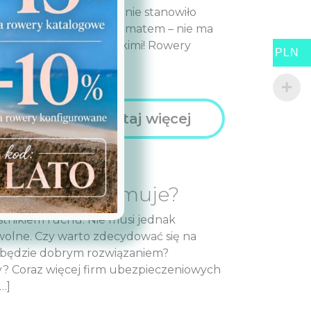
odróżnienie od męskich nie stanowiło
b niezaznajomionych z tematem – nie ma
ejskimi damskimi a męskimi! Rowery
PLN
amskie i męskie […]
Czytaj więcej
jest i co obejmuje?
stnikiem ruchu. Nie musi jednak
wolne. Czy warto zdecydować się na
 będzie dobrym rozwiązaniem?
y? Coraz więcej firm ubezpieczeniowych
…]