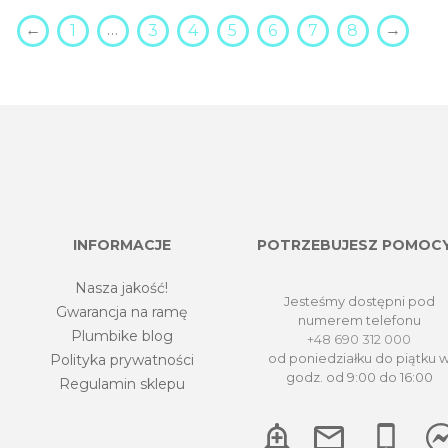
←
…
→
1
3
4
5
6
7
8
INFORMACJE
POTRZEBUJESZ POMOC
Nasza jakość!
Jesteśmy dostępni pod
Gwarancja na ramę
numerem telefonu
Plumbike blog
+48 690 312 000
Polityka prywatności
od poniedziałku do piątku 
godz. od 9:00 do 16:00
Regulamin sklepu