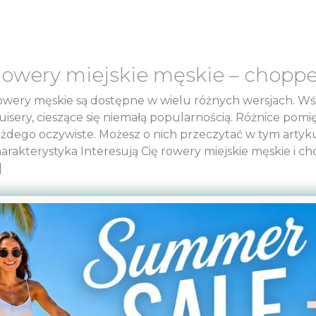
owery miejskie męskie – chopper
wery męskie są dostępne w wielu różnych wersjach. Wśr
uisery, cieszące się niemałą popularnością. Różnice pom
żdego oczywiste. Możesz o nich przeczytać w tym artyku
arakterystyka Interesują Cię rowery miejskie męskie i ch
]
owery miejskie damskie i męskie