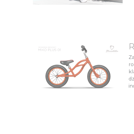
R
Za
ro
kl
dz
in