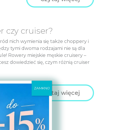
 czy cruiser?
ód nich wymienia się także choppery i
iędzy tymi dwoma rodzajami nie są dla
le! Rowery miejskie męskie cruisery –
cesz dowiedzieć się, czym różnią cruiser
ZAMKNIJ
Czytaj więcej
 – różnice