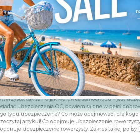
edy na rynku pojawiły się pierwsze rowery damskie, ich 
opotu. Dziś jednak te różnice są tak wyraźne, a dla osó
h wcale. Poznaj najczęstsze różnice między rowerami mi
ejskie damskie i męskie – budowa ramy Rowery miejskie d
bezpieczenie rowerzysty – czym 
werzysta, tak samo jak kierowca samochodu – jest ucze
siadać ubezpieczenia OC, bowiem są one w pełni dobro
go typu ubezpieczenie? Co może obejmować i dla kogo
zeczytaj artykuł! Co obejmuje ubezpieczenie rowerzyst
oponuje ubezpieczenie rowerzysty. Zakres takiej polisy [