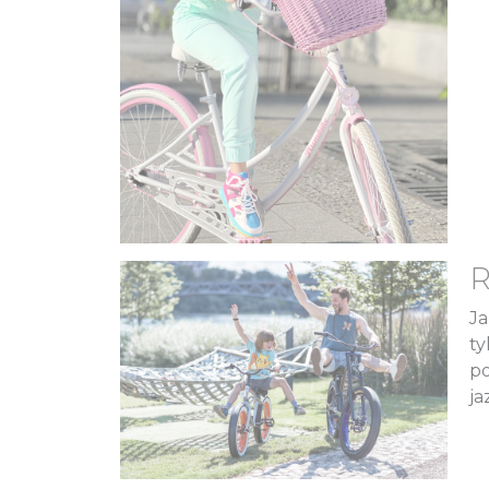
R
Ja
ty
po
ja