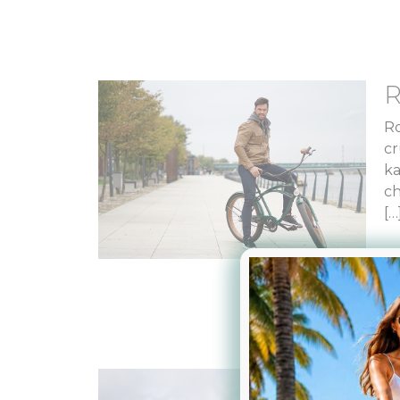
R
Ro
cr
ka
ch
[…
R