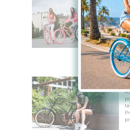
Ki
kł
ic
mi
U
Ro
po
te
Pr
pr