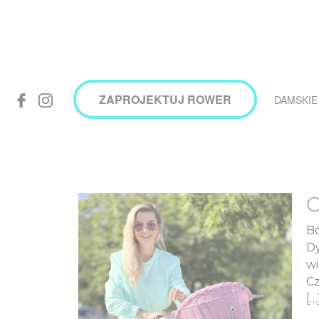
ZAPROJEKTUJ ROWER
DAMSKIE
C
Bó
Dy
wi
Cz
[…